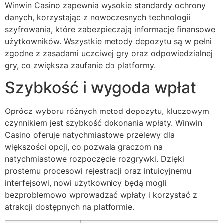
Winwin Casino zapewnia wysokie standardy ochrony
danych, korzystając z nowoczesnych technologii
szyfrowania, które zabezpieczają informacje finansowe
użytkowników. Wszystkie metody depozytu są w pełni
zgodne z zasadami uczciwej gry oraz odpowiedzialnej
gry, co zwiększa zaufanie do platformy.
Szybkość i wygoda wpłat
Oprócz wyboru różnych metod depozytu, kluczowym
czynnikiem jest szybkość dokonania wpłaty. Winwin
Casino oferuje natychmiastowe przelewy dla
większości opcji, co pozwala graczom na
natychmiastowe rozpoczęcie rozgrywki. Dzięki
prostemu procesowi rejestracji oraz intuicyjnemu
interfejsowi, nowi użytkownicy będą mogli
bezproblemowo wprowadzać wpłaty i korzystać z
atrakcji dostępnych na platformie.