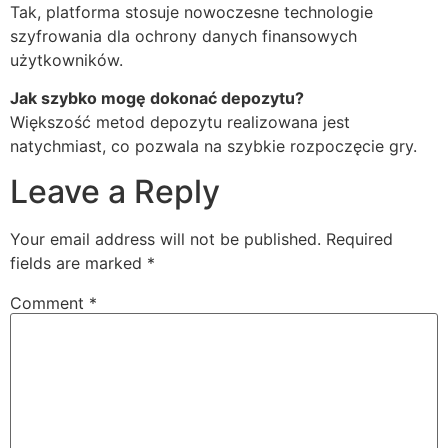
Tak, platforma stosuje nowoczesne technologie
szyfrowania dla ochrony danych finansowych
użytkowników.
Jak szybko mogę dokonać depozytu?
Większość metod depozytu realizowana jest
natychmiast, co pozwala na szybkie rozpoczęcie gry.
Leave a Reply
Your email address will not be published.
Required
fields are marked
*
Comment
*