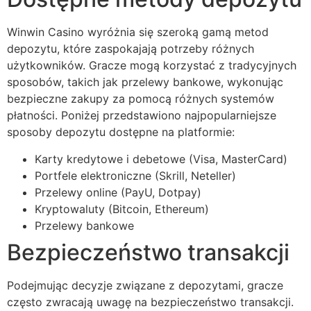
Winwin Casino wyróżnia się szeroką gamą metod
depozytu, które zaspokajają potrzeby różnych
użytkowników. Gracze mogą korzystać z tradycyjnych
sposobów, takich jak przelewy bankowe, wykonując
bezpieczne zakupy za pomocą różnych systemów
płatności. Poniżej przedstawiono najpopularniejsze
sposoby depozytu dostępne na platformie:
Karty kredytowe i debetowe (Visa, MasterCard)
Portfele elektroniczne (Skrill, Neteller)
Przelewy online (PayU, Dotpay)
Kryptowaluty (Bitcoin, Ethereum)
Przelewy bankowe
Bezpieczeństwo transakcji
Podejmując decyzje związane z depozytami, gracze
często zwracają uwagę na bezpieczeństwo transakcji.