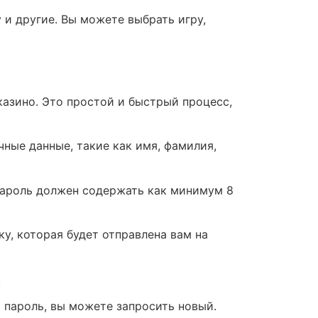
 и другие. Вы можете выбрать игру,
казино. Это простой и быстрый процесс,
чные данные, такие как имя, фамилия,
Пароль должен содержать как минимум 8
у, которая будет отправлена вам на
.
й пароль, вы можете запросить новый.