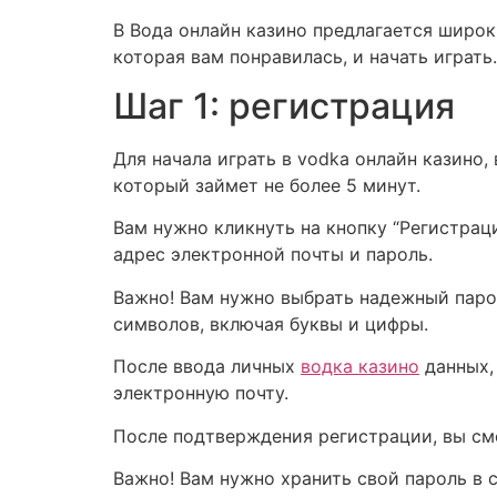
В Вода онлайн казино предлагается широки
которая вам понравилась, и начать играть.
Шаг 1: регистрация
Для начала играть в vodka онлайн казино
который займет не более 5 минут.
Вам нужно кликнуть на кнопку “Регистраци
адрес электронной почты и пароль.
Важно! Вам нужно выбрать надежный паро
символов, включая буквы и цифры.
После ввода личных
водка казино
данных, 
электронную почту.
После подтверждения регистрации, вы смо
Важно! Вам нужно хранить свой пароль в 