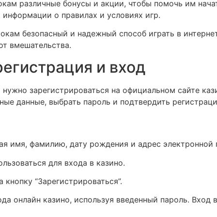
окам различные бонусы и акции, чтобы помочь им начат
к информации о правилах и условиях игр.
рокам безопасный и надежный способ играть в интернет
 от вмешательства.
регистрация и вход
м нужно зарегистрироваться на официальном сайте кази
чные данные, выбрать пароль и подтвердить регистрац
чая имя, фамилию, дату рождения и адрес электронной 
ользоваться для входа в казино.
а кнопку “Зарегистрироваться”.
а онлайн казино, используя введенный пароль. Вход в 