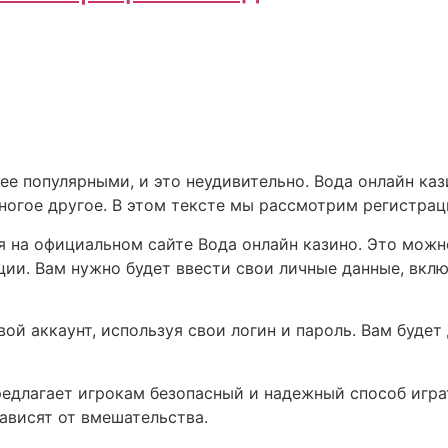
лее популярными, и это неудивительно. Вода онлайн к
многое другое. В этом тексте мы рассмотрим регистрац
я на официальном сайте Вода онлайн казино. Это можно
ции. Вам нужно будет ввести свои личные данные, вкл
ой аккаунт, используя свои логин и пароль. Вам будет 
.
редлагает игрокам безопасный и надежный способ играт
зависят от вмешательства.