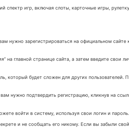
й спектр игр, включая слоты, карточные игры, рулетку
, вам нужно зарегистрироваться на официальном сайте 
я” на главной странице сайта, а затем введите свои ли
ль, который будет сложен для других пользователей. 
вам нужно подтвердить регистрацию, кликнув на ссылк
жете войти в систему, используя свои логин и пароль
секрете и не сообщать его никому. Если вы забыли сво