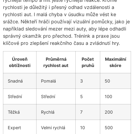
rychlejší tempo a mít ještě rychlejší reakce. Kromě
rychlosti je důležitý i přesný odhad vzdálenosti a
rychlosti aut. I malá chyba v úsudku může vést ke
srážce. Někteří hráči používají vizuální pomůcky, jako je
například sledování mezer mezi auty, aby lépe odhadli
správný okamžik pro přechod. Trénink a praxe jsou
klíčové pro zlepšení reakčního času a zvládnutí hry.
Úroveň
Průměrná
Počet
Maximální
obtížnosti
rychlost aut
pruhů
skóre
Snadná
Pomalá
3
50
Střední
Střední
5
100
Těžká
Rychlá
7
200
Expert
Velmi rychlá
10
500