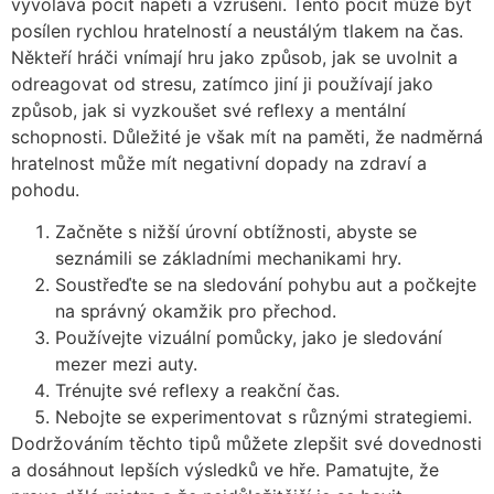
vyvolává pocit napětí a vzrušení. Tento pocit může být
posílen rychlou hratelností a neustálým tlakem na čas.
Někteří hráči vnímají hru jako způsob, jak se uvolnit a
odreagovat od stresu, zatímco jiní ji používají jako
způsob, jak si vyzkoušet své reflexy a mentální
schopnosti. Důležité je však mít na paměti, že nadměrná
hratelnost může mít negativní dopady na zdraví a
pohodu.
Začněte s nižší úrovní obtížnosti, abyste se
seznámili se základními mechanikami hry.
Soustřeďte se na sledování pohybu aut a počkejte
na správný okamžik pro přechod.
Používejte vizuální pomůcky, jako je sledování
mezer mezi auty.
Trénujte své reflexy a reakční čas.
Nebojte se experimentovat s různými strategiemi.
Dodržováním těchto tipů můžete zlepšit své dovednosti
a dosáhnout lepších výsledků ve hře. Pamatujte, že