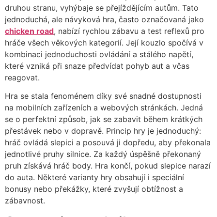
druhou stranu, vyhýbaje se přejíždějícím autům. Tato
jednoduchá, ale návyková hra, často označovaná jako
chicken road
, nabízí rychlou zábavu a test reflexů pro
hráče všech věkových kategorií. Její kouzlo spočívá v
kombinaci jednoduchosti ovládání a stálého napětí,
které vzniká při snaze předvídat pohyb aut a včas
reagovat.
Hra se stala fenoménem díky své snadné dostupnosti
na mobilních zařízeních a webových stránkách. Jedná
se o perfektní způsob, jak se zabavit během krátkých
přestávek nebo v dopravě. Princip hry je jednoduchý:
hráč ovládá slepici a posouvá ji dopředu, aby překonala
jednotlivé pruhy silnice. Za každý úspěšně překonaný
pruh získává hráč body. Hra končí, pokud slepice narazí
do auta. Některé varianty hry obsahují i speciální
bonusy nebo překážky, které zvyšují obtížnost a
zábavnost.