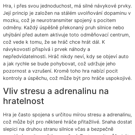
Hra, i přes svou jednoduchost, má silné návykové prvky.
Její princip je založen na stálém uvolňování dopaminu v
mozku, což je neurotransmiter spojený s pocitem
odměny. Každý úspěšně překonaný pruh silnice nebo
uhýbání před autem aktivuje toto odměňovací centrum,
což vede k tomu, že se hráč chce hrát dál. K
návykovosti přispívá i prvek náhody a
nepředvídatelnosti. Hráč nikdy neví, kdy se objeví auto
a jak rychle se bude pohybovat, což udržuje jeho
pozornost a vzrušení. Kromě toho hra nabízí pocit
kontroly a úspěchu, což může být pro hráče uspokojivé.
Vliv stresu a adrenalinu na
hratelnost
Hra je často spojena s určitou mírou stresu a adrenalinu,
což může být pro některé hráče přitažlivé. Snaha dostat
slepici na druhou stranu silnice včas a bezpečně