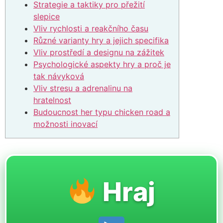
Strategie a taktiky pro přežití
slepice
Vliv rychlosti a reakčního času
Různé varianty hry a jejich specifika
Vliv prostředí a designu na zážitek
Psychologické aspekty hry a proč je
tak návyková
Vliv stresu a adrenalinu na
hratelnost
Budoucnost her typu chicken road a
možnosti inovací
Hraj