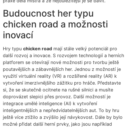
praxe dělá mistra a že nejdůležitější je se bavit.
Budoucnost her typu
chicken road a možnosti
inovací
Hry typu
chicken road
mají stále velký potenciál pro
další rozvoj a inovace. S rozvojem technologií a herních
platforem se otevírají nové možnosti pro tvorbu ještě
poutavějších a zábavnějších her. Jednou z možností je
využití virtuální reality (VR) a rozšířené reality (AR) k
vytvoření imerzivnějšího zážitku pro hráče. Představte
si, že se skutečně ocitnete na rušné silnici a musíte
doprovázet slepici přes provoz. Další možností je
integrace umělé inteligence (AI) k vytvoření
inteligentnějších a nepředvídatelnějších aut. To by hru
ještě více ztížilo a zvýšilo její návykovost. Dále by bylo
možné přidat další herní prvky, jako jsou například