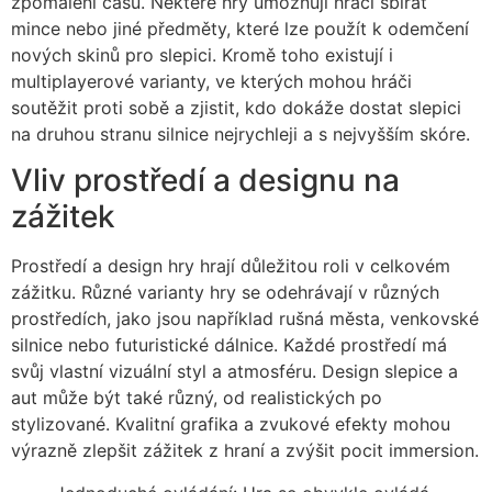
zpomalení času. Některé hry umožňují hráči sbírat
mince nebo jiné předměty, které lze použít k odemčení
nových skinů pro slepici. Kromě toho existují i
multiplayerové varianty, ve kterých mohou hráči
soutěžit proti sobě a zjistit, kdo dokáže dostat slepici
na druhou stranu silnice nejrychleji a s nejvyšším skóre.
Vliv prostředí a designu na
zážitek
Prostředí a design hry hrají důležitou roli v celkovém
zážitku. Různé varianty hry se odehrávají v různých
prostředích, jako jsou například rušná města, venkovské
silnice nebo futuristické dálnice. Každé prostředí má
svůj vlastní vizuální styl a atmosféru. Design slepice a
aut může být také různý, od realistických po
stylizované. Kvalitní grafika a zvukové efekty mohou
výrazně zlepšit zážitek z hraní a zvýšit pocit immersion.