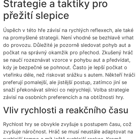
Strategie a taktiky pro
přežití slepice
Úspěch v této hře závisí na rychlých reflexech, ale také
na promyšlené strategii. Není vhodné se bezhlavě vrhat
do provozu. Důležité je pozorně sledovat pohyb aut a
počkat na správný okamžik pro přechod. Zkušený hráč
se naučí rozeznávat vzorce v pohybu aut a předvídat,
kdy je bezpečné se pohnout. Často je lepší počkat o
vteřinku déle, než riskovat srážku s autem. Někteří hráči
preferují pomalejší, ale jistější postup, zatímco jiní se
snaží překonávat silnici co nejrychleji. Volba strategie
závisí na osobních preferencích a na obtížnosti hry.
Vliv rychlosti a reakčního času
Rychlost hry se obvykle zvyšuje s postupem času, což
zvyšuje náročnost. Hráč se musí neustále adaptovat na