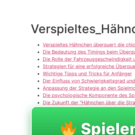
Verspieltes_Hähn
Verspieltes Hähnchen überquert die chic
Die Bedeutung des Timings beim Überqu
Die Rolle der Fahrzeuggeschwindigkeit 
Strategien für eine erfolgreiche Überqu
Wichtige Tipps und Tricks für Anfänger
Der Einfluss von Schwierigkeitsgrad un
Anpassung der Strategie an den Spielm
Die psychologische Komponente des Spi
Die Zukunft der "Hähnchen über die Stra
Spiele