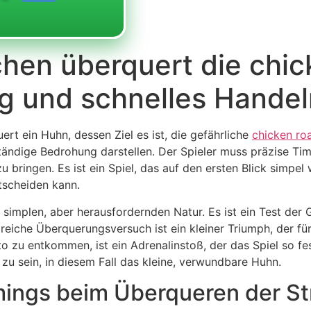
hen überquert die chic
ng und schnelles Hande
ert ein Huhn, dessen Ziel es ist, die gefährliche
chicken ro
tändige Bedrohung darstellen. Der Spieler muss präzise Ti
 bringen. Es ist ein Spiel, das auf den ersten Blick simpel 
tscheiden kann.
r simplen, aber herausfordernden Natur. Es ist ein Test der
greiche Überquerungsversuch ist ein kleiner Triumph, der fü
 zu entkommen, ist ein Adrenalinstoß, der das Spiel so fes
 zu sein, in diesem Fall das kleine, verwundbare Huhn.
mings beim Überqueren der St