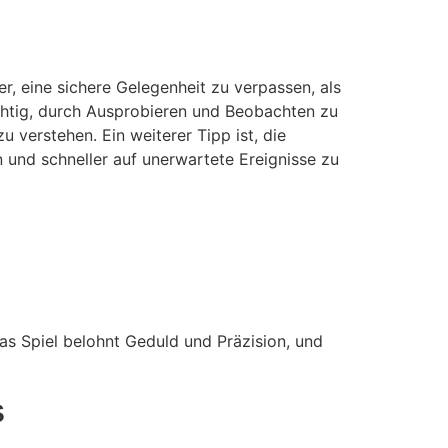
er, eine sichere Gelegenheit zu verpassen, als
wichtig, durch Ausprobieren und Beobachten zu
u verstehen. Ein weiterer Tipp ist, die
 und schneller auf unerwartete Ereignisse zu
as Spiel belohnt Geduld und Präzision, und
s