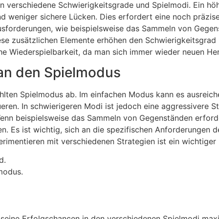
en verschiedene Schwierigkeitsgrade und Spielmodi. Ein hö
d weniger sichere Lücken. Dies erfordert eine noch präzise
rausforderungen, wie beispielsweise das Sammeln von Geg
ese zusätzlichen Elemente erhöhen den Schwierigkeitsgrad 
he Wiederspielbarkeit, da man sich immer wieder neuen Her
 an den Spielmodus
hlten Spielmodus ab. Im einfachen Modus kann es ausreiche
en. In schwierigeren Modi ist jedoch eine aggressivere Str
Wenn beispielsweise das Sammeln von Gegenständen erforde
n. Es ist wichtig, sich an die spezifischen Anforderungen 
imentieren mit verschiedenen Strategien ist ein wichtiger
d.
modus.
 seine Erfolgschancen in den verschiedenen Spielmodi maxi