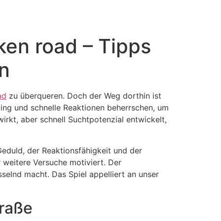
ken road – Tipps
ln
ad
zu überqueren. Doch der Weg dorthin ist
ming und schnelle Reaktionen beherrschen, um
wirkt, aber schnell Suchtpotenzial entwickelt,
 Geduld, der Reaktionsfähigkeit und der
r weitere Versuche motiviert. Der
selnd macht. Das Spiel appelliert an unser
raße