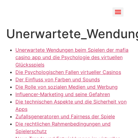
Unerwartete_Wendung
Unerwartete Wendungen beim Spielen der mafia
casino app und die Psychologie des virtuellen
Glücksspiels
Die Psychologischen Fallen virtueller Casinos
Der Einfluss von Farben und Sounds
Die Rolle von sozialen Medien und Werbung
Influencer-Marketing und seine Gefahren
Die technischen Aspekte und die Sicherheit von
Apps
Zufallsgeneratoren und Fairness der Spiele
Die rechtlichen Rahmenbedingungen und
Spielerschutz