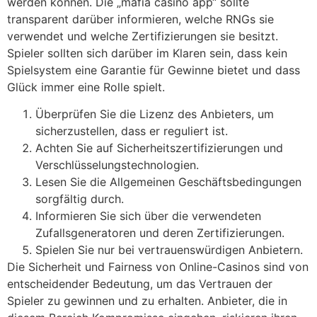
werden können. Die „mafia casino app“ sollte
transparent darüber informieren, welche RNGs sie
verwendet und welche Zertifizierungen sie besitzt.
Spieler sollten sich darüber im Klaren sein, dass kein
Spielsystem eine Garantie für Gewinne bietet und dass
Glück immer eine Rolle spielt.
Überprüfen Sie die Lizenz des Anbieters, um
sicherzustellen, dass er reguliert ist.
Achten Sie auf Sicherheitszertifizierungen und
Verschlüsselungstechnologien.
Lesen Sie die Allgemeinen Geschäftsbedingungen
sorgfältig durch.
Informieren Sie sich über die verwendeten
Zufallsgeneratoren und deren Zertifizierungen.
Spielen Sie nur bei vertrauenswürdigen Anbietern.
Die Sicherheit und Fairness von Online-Casinos sind von
entscheidender Bedeutung, um das Vertrauen der
Spieler zu gewinnen und zu erhalten. Anbieter, die in