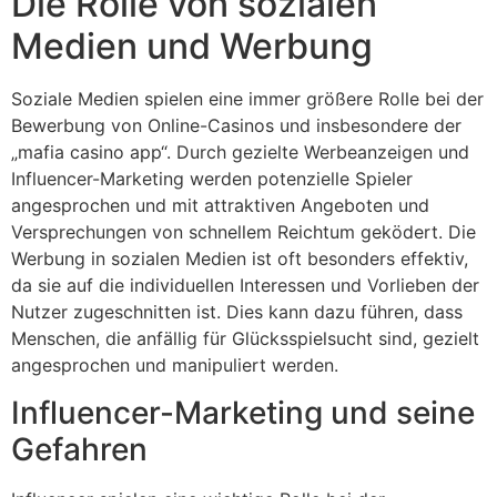
Die Rolle von sozialen
Medien und Werbung
Soziale Medien spielen eine immer größere Rolle bei der
Bewerbung von Online-Casinos und insbesondere der
„mafia casino app“. Durch gezielte Werbeanzeigen und
Influencer-Marketing werden potenzielle Spieler
angesprochen und mit attraktiven Angeboten und
Versprechungen von schnellem Reichtum geködert. Die
Werbung in sozialen Medien ist oft besonders effektiv,
da sie auf die individuellen Interessen und Vorlieben der
Nutzer zugeschnitten ist. Dies kann dazu führen, dass
Menschen, die anfällig für Glücksspielsucht sind, gezielt
angesprochen und manipuliert werden.
Influencer-Marketing und seine
Gefahren