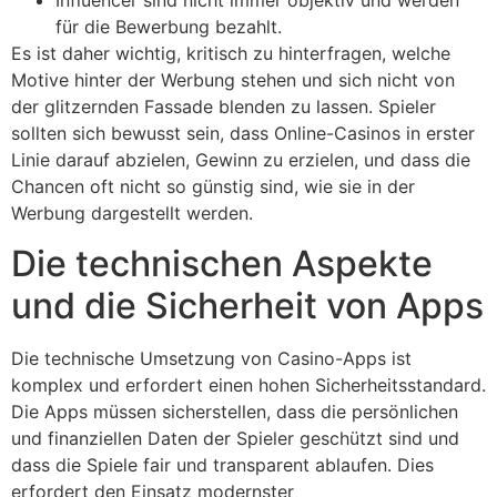
Influencer sind nicht immer objektiv und werden
für die Bewerbung bezahlt.
Es ist daher wichtig, kritisch zu hinterfragen, welche
Motive hinter der Werbung stehen und sich nicht von
der glitzernden Fassade blenden zu lassen. Spieler
sollten sich bewusst sein, dass Online-Casinos in erster
Linie darauf abzielen, Gewinn zu erzielen, und dass die
Chancen oft nicht so günstig sind, wie sie in der
Werbung dargestellt werden.
Die technischen Aspekte
und die Sicherheit von Apps
Die technische Umsetzung von Casino-Apps ist
komplex und erfordert einen hohen Sicherheitsstandard.
Die Apps müssen sicherstellen, dass die persönlichen
und finanziellen Daten der Spieler geschützt sind und
dass die Spiele fair und transparent ablaufen. Dies
erfordert den Einsatz modernster