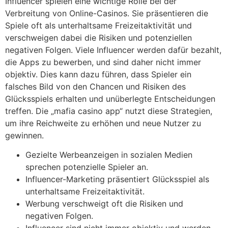
Influencer spielen eine wichtige Rolle bei der
Verbreitung von Online-Casinos. Sie präsentieren die
Spiele oft als unterhaltsame Freizeitaktivität und
verschweigen dabei die Risiken und potenziellen
negativen Folgen. Viele Influencer werden dafür bezahlt,
die Apps zu bewerben, und sind daher nicht immer
objektiv. Dies kann dazu führen, dass Spieler ein
falsches Bild von den Chancen und Risiken des
Glücksspiels erhalten und unüberlegte Entscheidungen
treffen. Die „mafia casino app“ nutzt diese Strategien,
um ihre Reichweite zu erhöhen und neue Nutzer zu
gewinnen.
Gezielte Werbeanzeigen in sozialen Medien
sprechen potenzielle Spieler an.
Influencer-Marketing präsentiert Glücksspiel als
unterhaltsame Freizeitaktivität.
Werbung verschweigt oft die Risiken und
negativen Folgen.