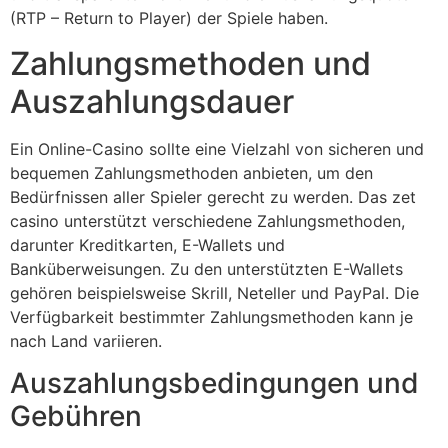
(RTP – Return to Player) der Spiele haben.
Zahlungsmethoden und
Auszahlungsdauer
Ein Online-Casino sollte eine Vielzahl von sicheren und
bequemen Zahlungsmethoden anbieten, um den
Bedürfnissen aller Spieler gerecht zu werden. Das zet
casino unterstützt verschiedene Zahlungsmethoden,
darunter Kreditkarten, E-Wallets und
Banküberweisungen. Zu den unterstützten E-Wallets
gehören beispielsweise Skrill, Neteller und PayPal. Die
Verfügbarkeit bestimmter Zahlungsmethoden kann je
nach Land variieren.
Auszahlungsbedingungen und
Gebühren