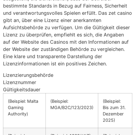
bestimmte Standards in Bezug auf Fairness, Sicherheit
und verantwortungsvolles Spielen erfüllt. Das zet casino
gibt an, über eine Lizenz einer anerkannten
Aufsichtsbehörde zu verfügen. Um die Gültigkeit dieser
Lizenz zu überprüfen, empfiehlt es sich, die Angaben
auf der Website des Casinos mit den Informationen auf
der Website der zuständigen Behörde zu vergleichen.
Eine klare und transparente Darstellung der
Lizenzinformationen ist ein positives Zeichen.
Lizenzierungsbehörde
Lizenznummer
Gültigkeitsdauer
(Beispiel: Malta
(Beispiel:
(Beispiel:
Gaming
MGA/B2C/123/2023)
Bis zum 31.
Authority)
Dezember
2025)