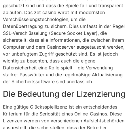
geschützt sind und dass die Spiele fair und transparent
ablaufen. Das zet casino wirbt mit modernsten
Verschlüsselungstechnologien, um die
Datenübertragung zu sichern. Dies umfasst in der Regel
SSL-Verschlüsselung (Secure Socket Layer), die
sicherstellt, dass alle Informationen, die zwischen Ihrem
Computer und dem Casinoserver ausgetauscht werden,
vor unbefugtem Zugriff geschützt sind. Es ist jedoch
wichtig zu beachten, dass auch die eigene
Datensicherheit eine Rolle spielt – die Verwendung
starker Passwörter und die regelmäßige Aktualisierung
der Sicherheitssoftware sind unerlässlich.
Die Bedeutung der Lizenzierung
Eine gültige Glücksspiellizenz ist ein entscheidendes
Kriterium für die Seriosität eines Online-Casinos. Diese
Lizenzen werden von verschiedenen Aufsichtsbehörden
ausgestellt, die sicherstellen, dass der Betreiber