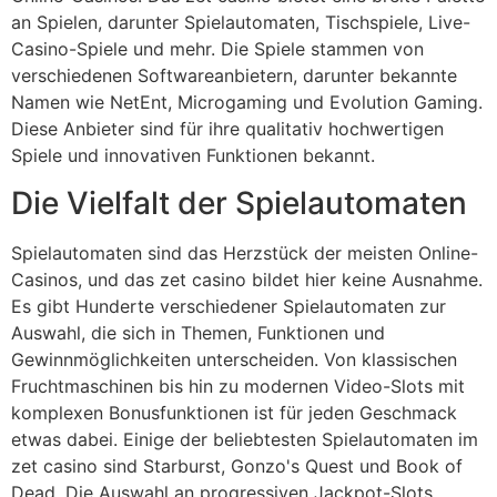
an Spielen, darunter Spielautomaten, Tischspiele, Live-
Casino-Spiele und mehr. Die Spiele stammen von
verschiedenen Softwareanbietern, darunter bekannte
Namen wie NetEnt, Microgaming und Evolution Gaming.
Diese Anbieter sind für ihre qualitativ hochwertigen
Spiele und innovativen Funktionen bekannt.
Die Vielfalt der Spielautomaten
Spielautomaten sind das Herzstück der meisten Online-
Casinos, und das zet casino bildet hier keine Ausnahme.
Es gibt Hunderte verschiedener Spielautomaten zur
Auswahl, die sich in Themen, Funktionen und
Gewinnmöglichkeiten unterscheiden. Von klassischen
Fruchtmaschinen bis hin zu modernen Video-Slots mit
komplexen Bonusfunktionen ist für jeden Geschmack
etwas dabei. Einige der beliebtesten Spielautomaten im
zet casino sind Starburst, Gonzo's Quest und Book of
Dead. Die Auswahl an progressiven Jackpot-Slots