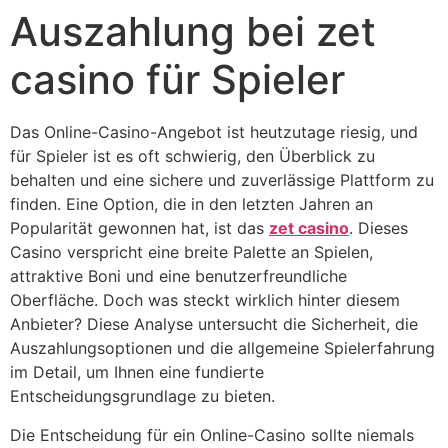
Auszahlung bei zet
casino für Spieler
Das Online-Casino-Angebot ist heutzutage riesig, und
für Spieler ist es oft schwierig, den Überblick zu
behalten und eine sichere und zuverlässige Plattform zu
finden. Eine Option, die in den letzten Jahren an
Popularität gewonnen hat, ist das
zet casino
. Dieses
Casino verspricht eine breite Palette an Spielen,
attraktive Boni und eine benutzerfreundliche
Oberfläche. Doch was steckt wirklich hinter diesem
Anbieter? Diese Analyse untersucht die Sicherheit, die
Auszahlungsoptionen und die allgemeine Spielerfahrung
im Detail, um Ihnen eine fundierte
Entscheidungsgrundlage zu bieten.
Die Entscheidung für ein Online-Casino sollte niemals