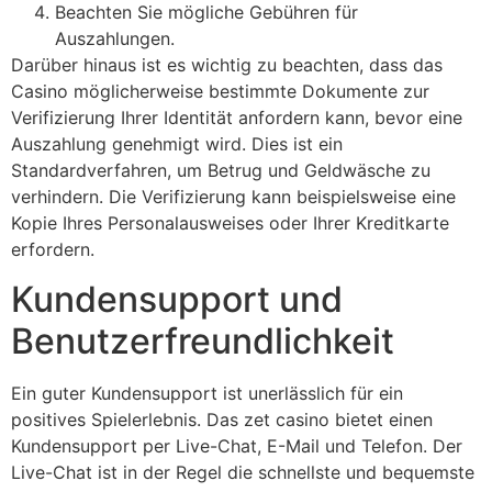
Beachten Sie mögliche Gebühren für
Auszahlungen.
Darüber hinaus ist es wichtig zu beachten, dass das
Casino möglicherweise bestimmte Dokumente zur
Verifizierung Ihrer Identität anfordern kann, bevor eine
Auszahlung genehmigt wird. Dies ist ein
Standardverfahren, um Betrug und Geldwäsche zu
verhindern. Die Verifizierung kann beispielsweise eine
Kopie Ihres Personalausweises oder Ihrer Kreditkarte
erfordern.
Kundensupport und
Benutzerfreundlichkeit
Ein guter Kundensupport ist unerlässlich für ein
positives Spielerlebnis. Das zet casino bietet einen
Kundensupport per Live-Chat, E-Mail und Telefon. Der
Live-Chat ist in der Regel die schnellste und bequemste