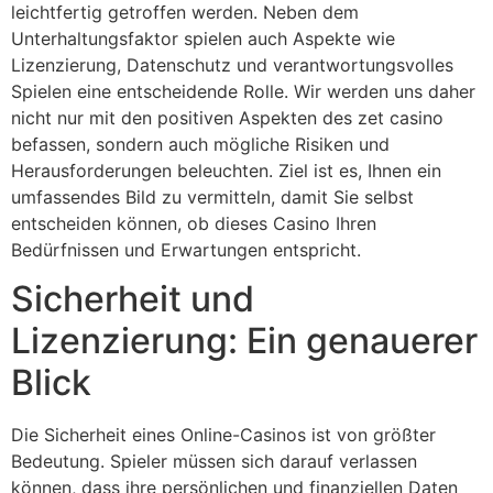
leichtfertig getroffen werden. Neben dem
Unterhaltungsfaktor spielen auch Aspekte wie
Lizenzierung, Datenschutz und verantwortungsvolles
Spielen eine entscheidende Rolle. Wir werden uns daher
nicht nur mit den positiven Aspekten des zet casino
befassen, sondern auch mögliche Risiken und
Herausforderungen beleuchten. Ziel ist es, Ihnen ein
umfassendes Bild zu vermitteln, damit Sie selbst
entscheiden können, ob dieses Casino Ihren
Bedürfnissen und Erwartungen entspricht.
Sicherheit und
Lizenzierung: Ein genauerer
Blick
Die Sicherheit eines Online-Casinos ist von größter
Bedeutung. Spieler müssen sich darauf verlassen
können, dass ihre persönlichen und finanziellen Daten