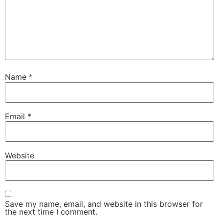
Name
*
Email
*
Website
Save my name, email, and website in this browser for
the next time I comment.