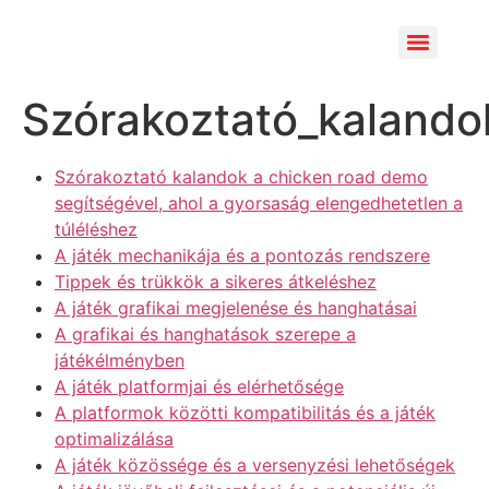
Szórakoztató_kalando
Szórakoztató kalandok a chicken road demo
segítségével, ahol a gyorsaság elengedhetetlen a
túléléshez
A játék mechanikája és a pontozás rendszere
Tippek és trükkök a sikeres átkeléshez
A játék grafikai megjelenése és hanghatásai
A grafikai és hanghatások szerepe a
játékélményben
A játék platformjai és elérhetősége
A platformok közötti kompatibilitás és a játék
optimalizálása
A játék közössége és a versenyzési lehetőségek