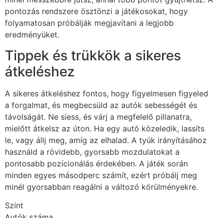
pontozás rendszere ösztönzi a játékosokat, hogy
folyamatosan próbálják megjavítani a legjobb
eredményüket.
Tippek és trükkök a sikeres
átkeléshez
A sikeres átkeléshez fontos, hogy figyelmesen figyeled
a forgalmat, és megbecsüld az autók sebességét és
távolságát. Ne siess, és várj a megfelelő pillanatra,
mielőtt átkelsz az úton. Ha egy autó közeledik, lassíts
le, vagy állj meg, amíg az elhalad. A tyúk irányításához
használd a rövidebb, gyorsabb mozdulatokat a
pontosabb pozícionálás érdekében. A játék során
minden egyes másodperc számít, ezért próbálj meg
minél gyorsabban reagálni a változó körülményekre.
Szint
Autók száma