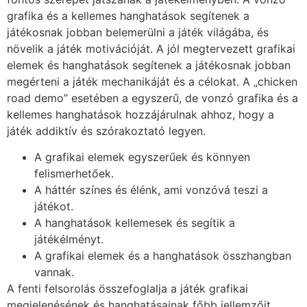
grafika és a kellemes hanghatások segítenek a
játékosnak jobban belemerülni a játék világába, és
növelik a játék motivációját. A jól megtervezett grafikai
elemek és hanghatások segítenek a játékosnak jobban
megérteni a játék mechanikáját és a célokat. A „chicken
road demo” esetében a egyszerű, de vonzó grafika és a
kellemes hanghatások hozzájárulnak ahhoz, hogy a
játék addiktív és szórakoztató legyen.
A grafikai elemek egyszerűek és könnyen
felismerhetőek.
A háttér színes és élénk, ami vonzóvá teszi a
játékot.
A hanghatások kellemesek és segítik a
játékélményt.
A grafikai elemek és a hanghatások összhangban
vannak.
A fenti felsorolás összefoglalja a játék grafikai
megjelenésének és hanghatásainak főbb jellemzőit.