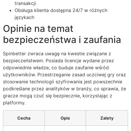
transakcji
Obsługa klienta dostępna 24/7 w różnych
językach
Opinie na temat
bezpieczeństwa i zaufania
Spinbetter zwraca uwagę na kwestie związane z
bezpieczeństwem. Posiada licencje wydane przez
odpowiednie władze, co buduje zaufanie wśród
użytkowników. Przestrzeganie zasad uczciwej gry oraz
stosowanie technologii szyfrowania jest powszechnie
podkreślane przez analityków w branży, co sprawia, że
gracze mogą czuć się bezpiecznie, korzystając z
platformy.
Cecha
Opis
Zalety