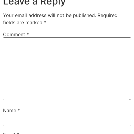
Leave a Reply
Your email address will not be published.
Required
fields are marked
*
Comment
*
Name
*