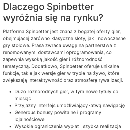
Dlaczego Spinbetter
wyróżnia się na rynku?
Platforma Spinbetter jest znana z bogatej oferty gier,
obejmującej zarówno klasyczne sloty, jak i nowoczesne
gry stołowe. Prasa zwraca uwagę na partnerstwa z
renomowanymi dostawcami oprogramowania, co
zapewnia wysoką jakość gier i różnorodność
tematyczną. Dodatkowo, Spinbetter oferuje unikalne
funkcje, takie jak wersje gier w trybie na żywo, które
zwiększają interaktywność oraz atmosferę rywalizacji.
Dużo różnorodnych gier, w tym nowe tytuły co
miesiąc
Przyjazny interfejs umożliwiający łatwą nawigację
Generous bonusy powitalne i programy
lojalnościowe
Wysokie ograniczenia wypłat i szybka realizacja