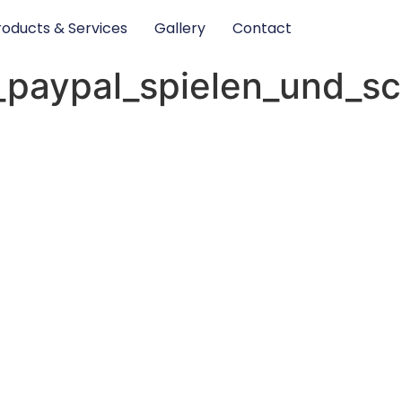
roducts & Services
Gallery
Contact
_paypal_spielen_und_s