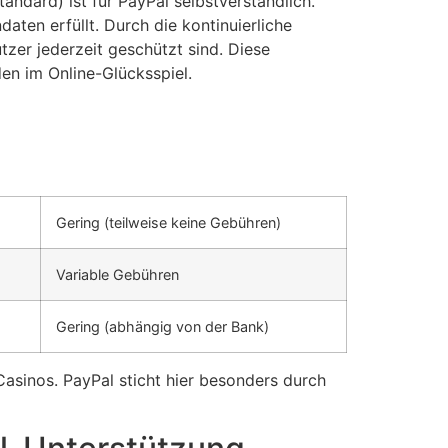
andard) ist für PayPal selbstverständlich.
aten erfüllt. Durch die kontinuierliche
tzer jederzeit geschützt sind. Diese
n im Online-Glücksspiel.
Gering (teilweise keine Gebühren)
Variable Gebühren
Gering (abhängig von der Bank)
asinos. PayPal sticht hier besonders durch