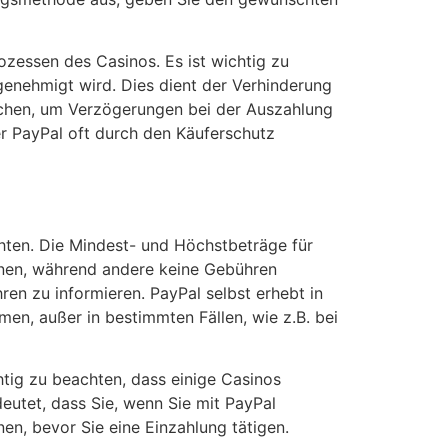
ozessen des Casinos. Es ist wichtig zu
genehmigt wird. Dies dient der Verhinderung
eichen, um Verzögerungen bei der Auszahlung
er PayPal oft durch den Käuferschutz
hten. Die Mindest- und Höchstbeträge für
onen, während andere keine Gebühren
ren zu informieren. PayPal selbst erhebt in
n, außer in bestimmten Fällen, wie z.B. bei
tig zu beachten, dass einige Casinos
utet, dass Sie, wenn Sie mit PayPal
en, bevor Sie eine Einzahlung tätigen.