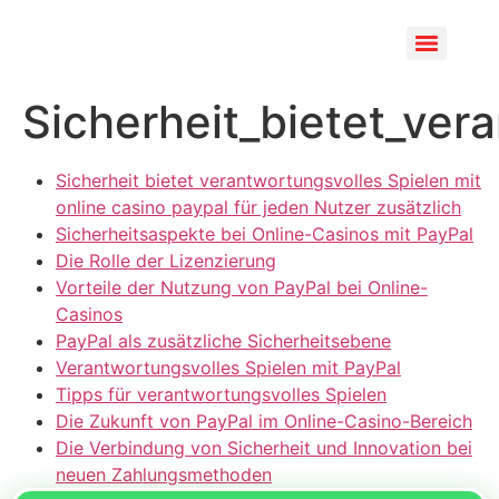
Sicherheit_bietet_ver
Sicherheit bietet verantwortungsvolles Spielen mit
online casino paypal für jeden Nutzer zusätzlich
Sicherheitsaspekte bei Online-Casinos mit PayPal
Die Rolle der Lizenzierung
Vorteile der Nutzung von PayPal bei Online-
Casinos
PayPal als zusätzliche Sicherheitsebene
Verantwortungsvolles Spielen mit PayPal
Tipps für verantwortungsvolles Spielen
Die Zukunft von PayPal im Online-Casino-Bereich
Die Verbindung von Sicherheit und Innovation bei
neuen Zahlungsmethoden