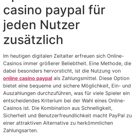
casino paypal für
jeden Nutzer
zusätzlich
Im heutigen digitalen Zeitalter erfreuen sich Online-
Casinos immer größerer Beliebtheit. Eine Methode, die
dabei besonders hervorsticht, ist die Nutzung von
online casino paypal
als Zahlungsmittel. Diese Option
bietet eine bequeme und sichere Möglichkeit, Ein- und
Auszahlungen durchzuführen, was für viele Spieler ein
entscheidendes Kriterium bei der Wahl eines Online-
Casinos ist. Die Kombination aus Schnelligkeit,
Sicherheit und Benutzerfreundlichkeit macht PayPal zu
einer attraktiven Alternative zu herkömmlichen
Zahlungsarten.