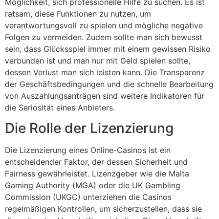
Möglichkeit, sich professionelle Hilfe zu suchen. Es ist
ratsam, diese Funktionen zu nutzen, um
verantwortungsvoll zu spielen und mögliche negative
Folgen zu vermeiden. Zudem sollte man sich bewusst
sein, dass Glücksspiel immer mit einem gewissen Risiko
verbunden ist und man nur mit Geld spielen sollte,
dessen Verlust man sich leisten kann. Die Transparenz
der Geschäftsbedingungen und die schnelle Bearbeitung
von Auszahlungsanträgen sind weitere Indikatoren für
die Seriosität eines Anbieters.
Die Rolle der Lizenzierung
Die Lizenzierung eines Online-Casinos ist ein
entscheidender Faktor, der dessen Sicherheit und
Fairness gewährleistet. Lizenzgeber wie die Malta
Gaming Authority (MGA) oder die UK Gambling
Commission (UKGC) unterziehen die Casinos
regelmäßigen Kontrollen, um sicherzustellen, dass sie