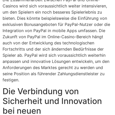
Casinos wird sich voraussichtlich weiter intensivieren,
um den Spielern ein noch besseres Spielerlebnis zu
bieten. Dies könnte beispielsweise die Einführung von
exklusiven Bonusangeboten für PayPal-Nutzer oder die
Integration von PayPal in mobile Apps umfassen. Die
Zukunft von PayPal im Online-Casino-Bereich hängt
auch von der Entwicklung des technologischen
Fortschritts und der sich ändernden Bedürfnisse der
Spieler ab. PayPal wird sich voraussichtlich weiterhin
anpassen und innovative Lösungen entwickeln, um den
Anforderungen des Marktes gerecht zu werden und
seine Position als führender Zahlungsdienstleister zu
festigen.
Die Verbindung von
Sicherheit und Innovation
bei neuen