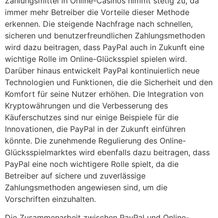
Zahlungsmittel in Online-Casinos nimmt stetig zu, da
immer mehr Betreiber die Vorteile dieser Methode
erkennen. Die steigende Nachfrage nach schnellen,
sicheren und benutzerfreundlichen Zahlungsmethoden
wird dazu beitragen, dass PayPal auch in Zukunft eine
wichtige Rolle im Online-Glücksspiel spielen wird.
Darüber hinaus entwickelt PayPal kontinuierlich neue
Technologien und Funktionen, die die Sicherheit und den
Komfort für seine Nutzer erhöhen. Die Integration von
Kryptowährungen und die Verbesserung des
Käuferschutzes sind nur einige Beispiele für die
Innovationen, die PayPal in der Zukunft einführen
könnte. Die zunehmende Regulierung des Online-
Glücksspielmarktes wird ebenfalls dazu beitragen, dass
PayPal eine noch wichtigere Rolle spielt, da die
Betreiber auf sichere und zuverlässige
Zahlungsmethoden angewiesen sind, um die
Vorschriften einzuhalten.
Die Zusammenarbeit zwischen PayPal und Online-