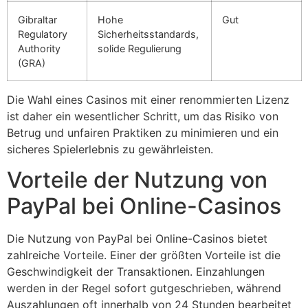
Gibraltar
Hohe
Gut
Regulatory
Sicherheitsstandards,
Authority
solide Regulierung
(GRA)
Die Wahl eines Casinos mit einer renommierten Lizenz
ist daher ein wesentlicher Schritt, um das Risiko von
Betrug und unfairen Praktiken zu minimieren und ein
sicheres Spielerlebnis zu gewährleisten.
Vorteile der Nutzung von
PayPal bei Online-Casinos
Die Nutzung von PayPal bei Online-Casinos bietet
zahlreiche Vorteile. Einer der größten Vorteile ist die
Geschwindigkeit der Transaktionen. Einzahlungen
werden in der Regel sofort gutgeschrieben, während
Auszahlungen oft innerhalb von 24 Stunden bearbeitet