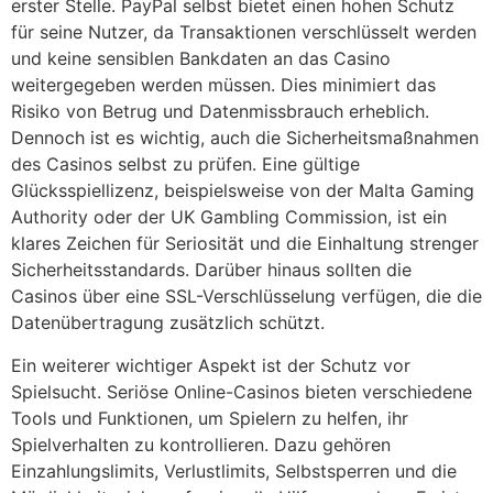
erster Stelle. PayPal selbst bietet einen hohen Schutz
für seine Nutzer, da Transaktionen verschlüsselt werden
und keine sensiblen Bankdaten an das Casino
weitergegeben werden müssen. Dies minimiert das
Risiko von Betrug und Datenmissbrauch erheblich.
Dennoch ist es wichtig, auch die Sicherheitsmaßnahmen
des Casinos selbst zu prüfen. Eine gültige
Glücksspiellizenz, beispielsweise von der Malta Gaming
Authority oder der UK Gambling Commission, ist ein
klares Zeichen für Seriosität und die Einhaltung strenger
Sicherheitsstandards. Darüber hinaus sollten die
Casinos über eine SSL-Verschlüsselung verfügen, die die
Datenübertragung zusätzlich schützt.
Ein weiterer wichtiger Aspekt ist der Schutz vor
Spielsucht. Seriöse Online-Casinos bieten verschiedene
Tools und Funktionen, um Spielern zu helfen, ihr
Spielverhalten zu kontrollieren. Dazu gehören
Einzahlungslimits, Verlustlimits, Selbstsperren und die