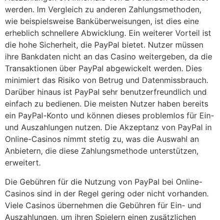
werden. Im Vergleich zu anderen Zahlungsmethoden,
wie beispielsweise Banküberweisungen, ist dies eine
erheblich schnellere Abwicklung. Ein weiterer Vorteil ist
die hohe Sicherheit, die PayPal bietet. Nutzer müssen
ihre Bankdaten nicht an das Casino weitergeben, da die
Transaktionen über PayPal abgewickelt werden. Dies
minimiert das Risiko von Betrug und Datenmissbrauch.
Darüber hinaus ist PayPal sehr benutzerfreundlich und
einfach zu bedienen. Die meisten Nutzer haben bereits
ein PayPal-Konto und können dieses problemlos für Ein-
und Auszahlungen nutzen. Die Akzeptanz von PayPal in
Online-Casinos nimmt stetig zu, was die Auswahl an
Anbietern, die diese Zahlungsmethode unterstützen,
erweitert.
Die Gebühren für die Nutzung von PayPal bei Online-
Casinos sind in der Regel gering oder nicht vorhanden.
Viele Casinos übernehmen die Gebühren für Ein- und
Auszahlungen, um ihren Spielern einen zusätzlichen