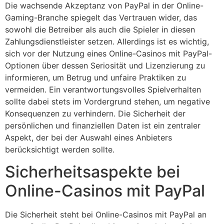
Die wachsende Akzeptanz von PayPal in der Online-
Gaming-Branche spiegelt das Vertrauen wider, das
sowohl die Betreiber als auch die Spieler in diesen
Zahlungsdienstleister setzen. Allerdings ist es wichtig,
sich vor der Nutzung eines Online-Casinos mit PayPal-
Optionen über dessen Seriosität und Lizenzierung zu
informieren, um Betrug und unfaire Praktiken zu
vermeiden. Ein verantwortungsvolles Spielverhalten
sollte dabei stets im Vordergrund stehen, um negative
Konsequenzen zu verhindern. Die Sicherheit der
persönlichen und finanziellen Daten ist ein zentraler
Aspekt, der bei der Auswahl eines Anbieters
berücksichtigt werden sollte.
Sicherheitsaspekte bei
Online-Casinos mit PayPal
Die Sicherheit steht bei Online-Casinos mit PayPal an