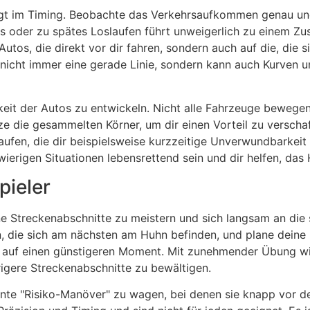
liegt im Timing. Beobachte das Verkehrsaufkommen genau u
es oder zu spätes Loslaufen führt unweigerlich zu einem 
utos, die direkt vor dir fahren, sondern auch auf die, die s
t nicht immer eine gerade Linie, sondern kann auch Kurven 
gkeit der Autos zu entwickeln. Nicht alle Fahrzeuge bewege
 die gesammelten Körner, um dir einen Vorteil zu verschaff
aufen, die dir beispielsweise kurzzeitige Unverwundbarkei
erigen Situationen lebensrettend sein und dir helfen, das H
pieler
ine Streckenabschnitte zu meistern und sich langsam an di
en, die sich am nächsten am Huhn befinden, und plane dei
r auf einen günstigeren Moment. Mit zunehmender Übung wir
rigere Streckenabschnitte zu bewältigen.
nte "Risiko-Manöver" zu wagen, bei denen sie knapp vor d