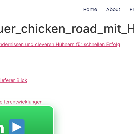
Home
About
P
er_chicken_road_mit_H
ndernissen und cleveren Hühnern für schnellen Erfolg
eferer Blick
Weiterentwicklungen
n