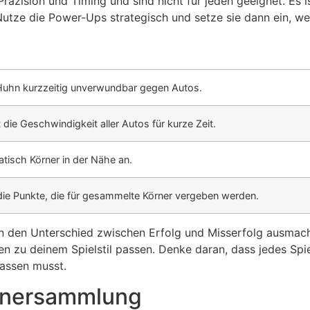
zision und Timing und sind nicht für jeden geeignet. Es ist
 Nutze die Power-Ups strategisch und setze sie dann ein, w
uhn kurzzeitig unverwundbar gegen Autos.
die Geschwindigkeit aller Autos für kurze Zeit.
tisch Körner in der Nähe an.
die Punkte, die für gesammelte Körner vergeben werden.
n den Unterschied zwischen Erfolg und Misserfolg ausmach
 zu deinem Spielstil passen. Denke daran, dass jedes Spie
passen musst.
rnersammlung