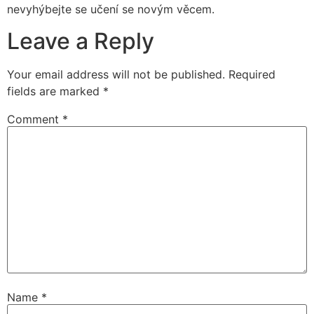
nevyhýbejte se učení se novým věcem.
Leave a Reply
Your email address will not be published.
Required
fields are marked
*
Comment
*
Name
*