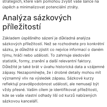
strategiích, které vám pomohou zvýšit vaše šance na
úspěch a minimalizovat potenciální ztráty.
Analýza sázkových
příležitostí
Základem úspěšného sázení je důkladná analýza
sázkových příležitostí. Než se rozhodnete pro konkrétní
sázku, je důležité si zjistit co nejvíce informací o daném
týmu, hráči nebo události. To zahrnuje sledování
statistik, formy, zranění a další relevantní faktory.
Důležité je také brát v úvahu historická data a vzájemné
zápasy. Nezapomínejte, že i drobné detaily mohou mít
významný vliv na výsledek zápasu. Sázkové kurzy
reflektují pravděpodobnost události, ale nemusejí být
vždy přesné. Vaším cílem je identifikovat příležitosti,
kde se vaše vlastní odhady liší od kurzů nabízených
sázkovou kanceláří.