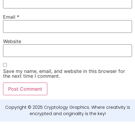
Email
*
Website
Save my name, email, and website in this browser for
the next time I comment.
Copyright © 2025 Cryptology Graphics. Where creativity is
encrypted and originality is the key!