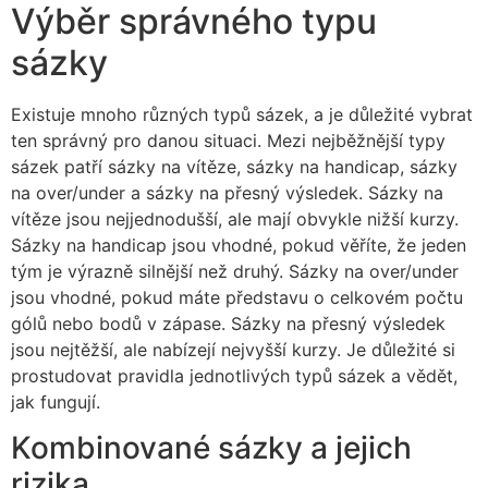
Výběr správného typu
sázky
Existuje mnoho různých typů sázek, a je důležité vybrat
ten správný pro danou situaci. Mezi nejběžnější typy
sázek patří sázky na vítěze, sázky na handicap, sázky
na over/under a sázky na přesný výsledek. Sázky na
vítěze jsou nejjednodušší, ale mají obvykle nižší kurzy.
Sázky na handicap jsou vhodné, pokud věříte, že jeden
tým je výrazně silnější než druhý. Sázky na over/under
jsou vhodné, pokud máte představu o celkovém počtu
gólů nebo bodů v zápase. Sázky na přesný výsledek
jsou nejtěžší, ale nabízejí nejvyšší kurzy. Je důležité si
prostudovat pravidla jednotlivých typů sázek a vědět,
jak fungují.
Kombinované sázky a jejich
rizika