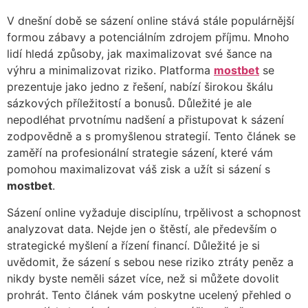
V dnešní době se sázení online stává stále populárnější
formou zábavy a potenciálním zdrojem příjmu. Mnoho
lidí hledá způsoby, jak maximalizovat své šance na
výhru a minimalizovat riziko. Platforma
mostbet
se
prezentuje jako jedno z řešení, nabízí širokou škálu
sázkových příležitostí a bonusů. Důležité je ale
nepodléhat prvotnímu nadšení a přistupovat k sázení
zodpovědně a s promyšlenou strategií. Tento článek se
zaměří na profesionální strategie sázení, které vám
pomohou maximalizovat váš zisk a užít si sázení s
mostbet
.
Sázení online vyžaduje disciplínu, trpělivost a schopnost
analyzovat data. Nejde jen o štěstí, ale především o
strategické myšlení a řízení financí. Důležité je si
uvědomit, že sázení s sebou nese riziko ztráty peněz a
nikdy byste neměli sázet více, než si můžete dovolit
prohrát. Tento článek vám poskytne ucelený přehled o