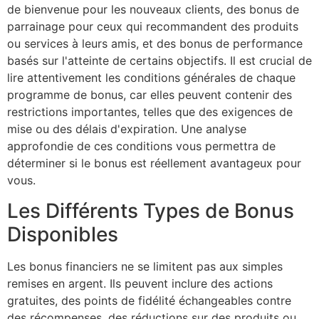
de bienvenue pour les nouveaux clients, des bonus de
parrainage pour ceux qui recommandent des produits
ou services à leurs amis, et des bonus de performance
basés sur l'atteinte de certains objectifs. Il est crucial de
lire attentivement les conditions générales de chaque
programme de bonus, car elles peuvent contenir des
restrictions importantes, telles que des exigences de
mise ou des délais d'expiration. Une analyse
approfondie de ces conditions vous permettra de
déterminer si le bonus est réellement avantageux pour
vous.
Les Différents Types de Bonus
Disponibles
Les bonus financiers ne se limitent pas aux simples
remises en argent. Ils peuvent inclure des actions
gratuites, des points de fidélité échangeables contre
des récompenses, des réductions sur des produits ou