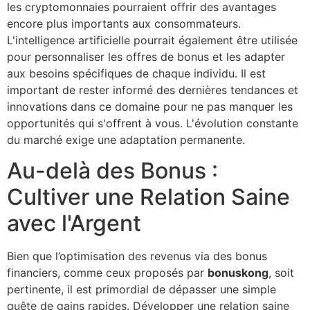
les cryptomonnaies pourraient offrir des avantages
encore plus importants aux consommateurs.
L'intelligence artificielle pourrait également être utilisée
pour personnaliser les offres de bonus et les adapter
aux besoins spécifiques de chaque individu. Il est
important de rester informé des dernières tendances et
innovations dans ce domaine pour ne pas manquer les
opportunités qui s'offrent à vous. L'évolution constante
du marché exige une adaptation permanente.
Au-delà des Bonus :
Cultiver une Relation Saine
avec l'Argent
Bien que l’optimisation des revenus via des bonus
financiers, comme ceux proposés par
bonuskong
, soit
pertinente, il est primordial de dépasser une simple
quête de gains rapides. Développer une relation saine