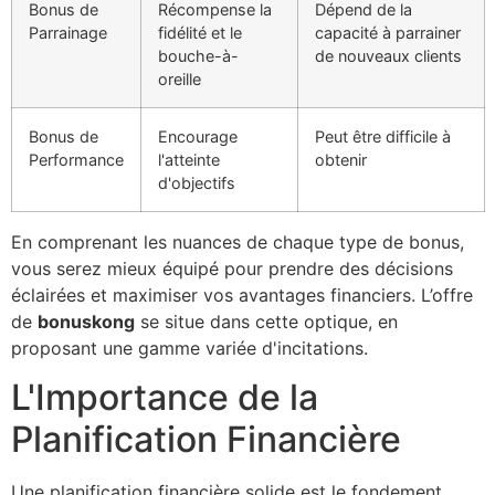
Bonus de
Récompense la
Dépend de la
Parrainage
fidélité et le
capacité à parrainer
bouche-à-
de nouveaux clients
oreille
Bonus de
Encourage
Peut être difficile à
Performance
l'atteinte
obtenir
d'objectifs
En comprenant les nuances de chaque type de bonus,
vous serez mieux équipé pour prendre des décisions
éclairées et maximiser vos avantages financiers. L’offre
de
bonuskong
se situe dans cette optique, en
proposant une gamme variée d'incitations.
L'Importance de la
Planification Financière
Une planification financière solide est le fondement