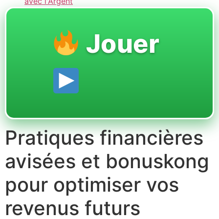
avec l'Argent
Jouer
Pratiques financières
avisées et bonuskong
pour optimiser vos
revenus futurs