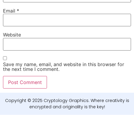
Email
*
Website
Save my name, email, and website in this browser for
the next time I comment.
Copyright © 2025 Cryptology Graphics. Where creativity is
encrypted and originality is the key!