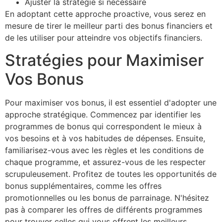
Ajuster la stratégie si nécessaire
En adoptant cette approche proactive, vous serez en
mesure de tirer le meilleur parti des bonus financiers et
de les utiliser pour atteindre vos objectifs financiers.
Stratégies pour Maximiser
Vos Bonus
Pour maximiser vos bonus, il est essentiel d'adopter une
approche stratégique. Commencez par identifier les
programmes de bonus qui correspondent le mieux à
vos besoins et à vos habitudes de dépenses. Ensuite,
familiarisez-vous avec les règles et les conditions de
chaque programme, et assurez-vous de les respecter
scrupuleusement. Profitez de toutes les opportunités de
bonus supplémentaires, comme les offres
promotionnelles ou les bonus de parrainage. N'hésitez
pas à comparer les offres de différents programmes
pour trouver celles qui vous offrent les meilleurs