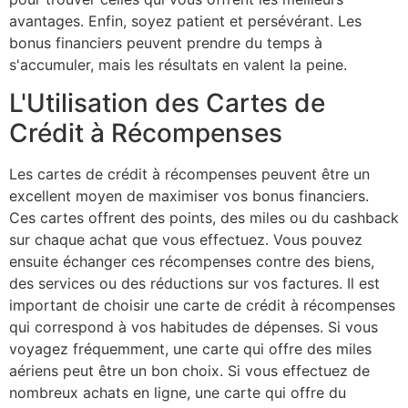
avantages. Enfin, soyez patient et persévérant. Les
bonus financiers peuvent prendre du temps à
s'accumuler, mais les résultats en valent la peine.
L'Utilisation des Cartes de
Crédit à Récompenses
Les cartes de crédit à récompenses peuvent être un
excellent moyen de maximiser vos bonus financiers.
Ces cartes offrent des points, des miles ou du cashback
sur chaque achat que vous effectuez. Vous pouvez
ensuite échanger ces récompenses contre des biens,
des services ou des réductions sur vos factures. Il est
important de choisir une carte de crédit à récompenses
qui correspond à vos habitudes de dépenses. Si vous
voyagez fréquemment, une carte qui offre des miles
aériens peut être un bon choix. Si vous effectuez de
nombreux achats en ligne, une carte qui offre du