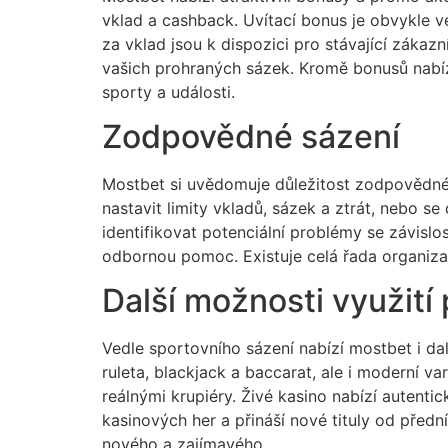
vklad a cashback. Uvítací bonus je obvykle 
za vklad jsou k dispozici pro stávající zákazn
vašich prohraných sázek. Kromě bonusů nabízí
sporty a události.
Zodpovědné sázení
Mostbet si uvědomuje důležitost zodpovědnéh
nastavit limity vkladů, sázek a ztrát, nebo 
identifikovat potenciální problémy se závisl
odbornou pomoc. Existuje celá řada organizac
Další možnosti využití
Vedle sportovního sázení nabízí mostbet i da
ruleta, blackjack a baccarat, ale i moderní var
reálnými krupiéry. Živé kasino nabízí autenti
kasinových her a přináší nové tituly od předn
nového a zajímavého.