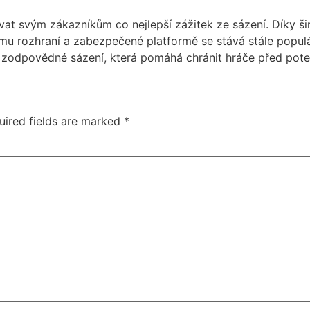
ovat svým zákazníkům co nejlepší zážitek ze sázení. Díky ši
 rozhraní a zabezpečené platformě se stává stále populárněj
 o zodpovědné sázení, která pomáhá chránit hráče před pote
uired fields are marked
*