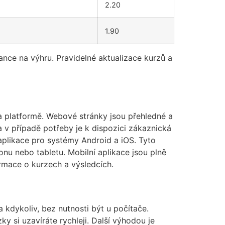
2.20
1.90
šance na výhru. Pravidelné aktualizace kurzů a
na platformě. Webové stránky jsou přehledné a
a v případě potřeby je k dispozici zákaznická
plikace pro systémy Android a iOS. Tyto
nu nebo tabletu. Mobilní aplikace jsou plně
ormace o kurzech a výsledcích.
 kdykoliv, bez nutnosti být u počítače.
y si uzavíráte rychleji. Další výhodou je