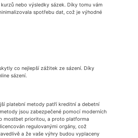
ny kurzů nebo výsledky sázek. Díky tomu vám
minimalizovala spotřebu dat, což je výhodné
kytly co nejlepší zážitek ze sázení. Díky
line sázení.
ší platební metody patří kreditní a debetní
ební metody jsou zabezpečené pomocí moderních
ro mostbet prioritou, a proto platforma
e licencován regulovanými orgány, což
pravedlivě a že vaše výhry budou vyplaceny