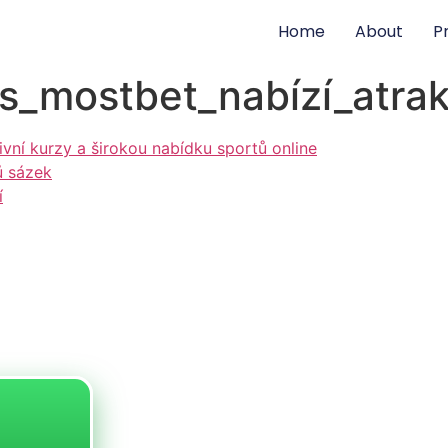
Home
About
P
s_mostbet_nabízí_atrak
ivní kurzy a širokou nabídku sportů online
ů sázek
í