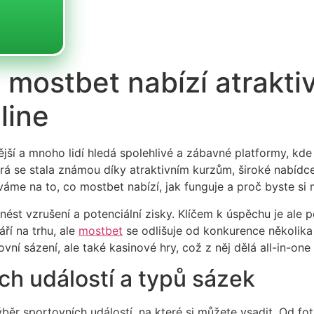
 mostbet nabízí atraktiv
line
ější a mnoho lidí hledá spolehlivé a zábavné platformy, kde
erá se stala známou díky atraktivním kurzům, široké nabídc
áme na to, co mostbet nabízí, jak funguje a proč byste si 
nést vzrušení a potenciální zisky. Klíčem k úspěchu je ale
ří na trhu, ale
mostbet
se odlišuje od konkurence několika k
vní sázení, ale také kasinové hry, což z něj dělá all-in-on
ch událostí a typů sázek
ěr sportovních událostí, na které si můžete vsadit. Od fotb