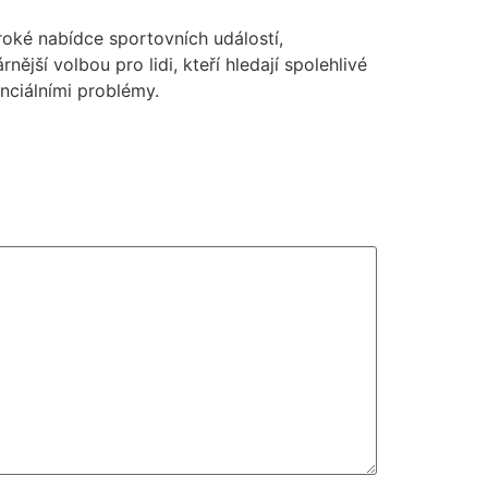
roké nabídce sportovních událostí,
ší volbou pro lidi, kteří hledají spolehlivé
nciálními problémy.