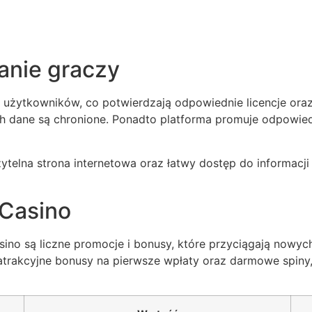
anie graczy
 użytkowników, co potwierdzają odpowiednie licencje ora
h dane są chronione. Ponadto platforma promuje odpowiedz
ytelna strona internetowa oraz łatwy dostęp do informacji
 Casino
ino są liczne promocje i bonusy, które przyciągają nowyc
trakcyjne bonusy na pierwsze wpłaty oraz darmowe spiny