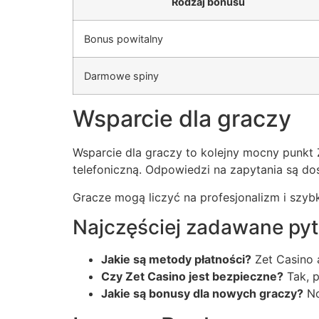
Rodzaj bonusu
Bonus powitalny
Darmowe spiny
Wsparcie dla graczy
Wsparcie dla graczy to kolejny mocny punkt 
telefoniczną. Odpowiedzi na zapytania są do
Gracze mogą liczyć na profesjonalizm i szyb
Najczęściej zadawane pyt
Jakie są metody płatności?
Zet Casino 
Czy Zet Casino jest bezpieczne?
Tak, p
Jakie są bonusy dla nowych graczy?
No