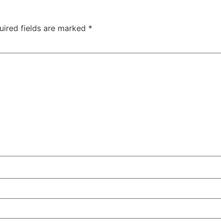
uired fields are marked
*