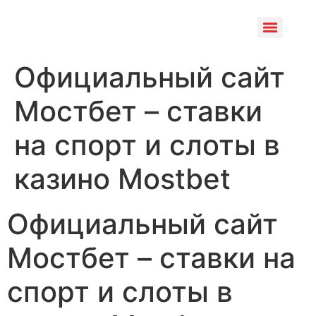
Официальный сайт
Мостбет – ставки
на спорт и слоты в
казино Mostbet
Официальный сайт
Мостбет – ставки на
спорт и слоты в