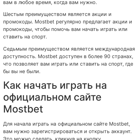
вам в любое время, когда вам нужно.
Шестым преимуществом является акции и
промокоды. Mostbet регулярно предлагает акции и
промокоды, чтобы помочь вам начать играть или
ставить на спорт.
Седьмым преимуществом является международная
доступность. Mostbet доступен в более 90 странах,
что позволяет вам играть или ставить на спорт, где
бы вы не были.
Как начать играть на
официальном сайте
Mostbet
Для начала играть на официальном сайте Mostbet,
вам нужно зарегистрироваться и открыть аккаунт.
Это можно сделать, кликнув на кнопку