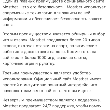
Один из главных преимуществ официального сайта
Mostbet – это его безопасность. Mostbet использует
современные технологии для защиты вашей
информации и обеспечивает безопасность вашего
счета.
Вторым преимуществом является обширный выбор
игр и ставок. Mostbet предлагает более 20 типов
ставок, включая ставки на спорт, политические
события и даже ставки на лото. Кроме того, на
сайте есть более 1000 игр, включая слоты,
карточные игры и рулетку.
Третьим преимуществом является удобство
использования. Официальный сайт Mostbet имеет
простой и интуитивно понятный интерфейс, что
позволяет вам легко найти то, что вы ищете.
Четвертым преимуществом является поддержка.
Mostbet предлагает 24/7 поддержку, чтобы помочь