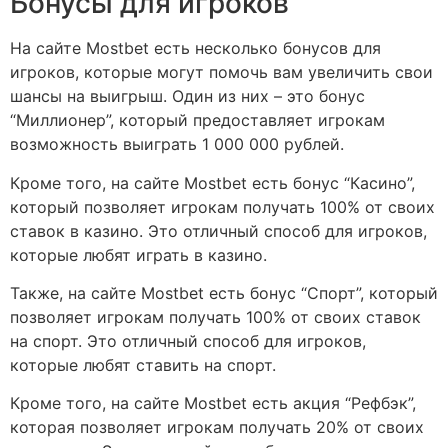
Бонусы для игроков
На сайте Mostbet есть несколько бонусов для
игроков, которые могут помочь вам увеличить свои
шансы на выигрыш. Один из них – это бонус
“Миллионер”, который предоставляет игрокам
возможность выиграть 1 000 000 рублей.
Кроме того, на сайте Mostbet есть бонус “Касино”,
который позволяет игрокам получать 100% от своих
ставок в казино. Это отличный способ для игроков,
которые любят играть в казино.
Также, на сайте Mostbet есть бонус “Спорт”, который
позволяет игрокам получать 100% от своих ставок
на спорт. Это отличный способ для игроков,
которые любят ставить на спорт.
Кроме того, на сайте Mostbet есть акция “Рефбэк”,
которая позволяет игрокам получать 20% от своих