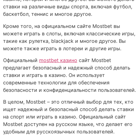
ставки на различные виды спорта, включая футбол,
баскетбол, теннис и многое другое.
Кроме того, на официальном сайте Mostbet вы
можете играть в слоты, включая классические игры,
такие как рулетка, blackjack и многое другое. Вы
можете также играть в лотереи и другие игры.
Официальный
mostbet казино
сайт Mostbet
предлагает безопасный и надежный способ делать
ставки и играть в казино. Он использует
современные технологии для обеспечения
безопасности и конфиденциальности пользователей.
В целом, Mostbet – это отличный выбор для тех, кто
ищет надежный и безопасный способ делать ставки
на спорт или играть в казино. Официальный сайт
Mostbet доступен на русском языке, что делает его
удобным для русскоязычных пользователей.