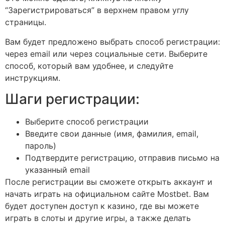
“Зарегистрироваться” в верхнем правом углу
страницы.
Вам будет предложено выбрать способ регистрации:
через email или через социальные сети. Выберите
способ, который вам удобнее, и следуйте
инструкциям.
Шаги регистрации:
Выберите способ регистрации
Введите свои данные (имя, фамилия, email,
пароль)
Подтвердите регистрацию, отправив письмо на
указанный email
После регистрации вы сможете открыть аккаунт и
начать играть на официальном сайте Mostbet. Вам
будет доступен доступ к казино, где вы можете
играть в слоты и другие игры, а также делать