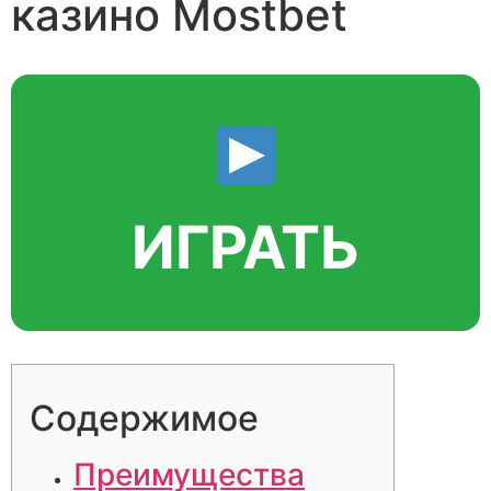
казино Mostbet
ИГРАТЬ
Содержимое
Преимущества