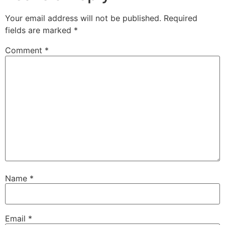
Your email address will not be published.
Required
fields are marked
*
Comment
*
Name
*
Email
*