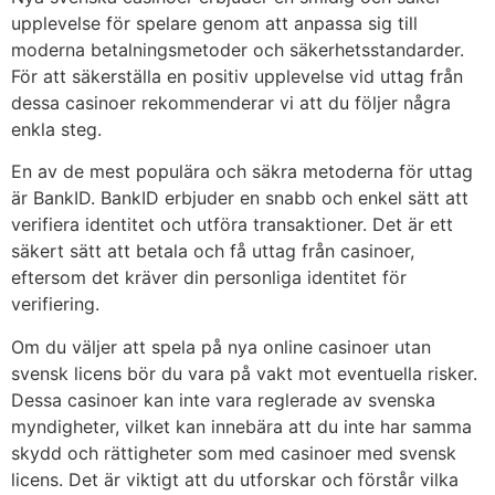
upplevelse för spelare genom att anpassa sig till
moderna betalningsmetoder och säkerhetsstandarder.
För att säkerställa en positiv upplevelse vid uttag från
dessa casinoer rekommenderar vi att du följer några
enkla steg.
En av de mest populära och säkra metoderna för uttag
är BankID. BankID erbjuder en snabb och enkel sätt att
verifiera identitet och utföra transaktioner. Det är ett
säkert sätt att betala och få uttag från casinoer,
eftersom det kräver din personliga identitet för
verifiering.
Om du väljer att spela på nya online casinoer utan
svensk licens bör du vara på vakt mot eventuella risker.
Dessa casinoer kan inte vara reglerade av svenska
myndigheter, vilket kan innebära att du inte har samma
skydd och rättigheter som med casinoer med svensk
licens. Det är viktigt att du utforskar och förstår vilka