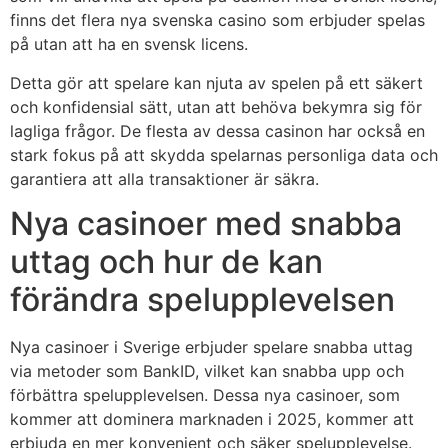
finns det flera nya svenska casino som erbjuder spelas
på utan att ha en svensk licens.
Detta gör att spelare kan njuta av spelen på ett säkert
och konfidensial sätt, utan att behöva bekymra sig för
lagliga frågor. De flesta av dessa casinon har också en
stark fokus på att skydda spelarnas personliga data och
garantiera att alla transaktioner är säkra.
Nya casinoer med snabba
uttag och hur de kan
förändra spelupplevelsen
Nya casinoer i Sverige erbjuder spelare snabba uttag
via metoder som BankID, vilket kan snabba upp och
förbättra spelupplevelsen. Dessa nya casinoer, som
kommer att dominera marknaden i 2025, kommer att
erbjuda en mer konvenient och säker spelupplevelse.