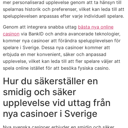
mer personaliserad upplevelse genom att ta hänsyn till
spelarnas historik och preferenser, vilket kan leda till att
spelupplevelsen anpassas efter varje individuell spelare.
Genom att integrera snabba uttag
bästa nya online
casinon
via BankID och andra avancerade teknologier,
kommer nya casinoer att förändra spelupplevelsen för
spelare i Sverige. Dessa nya casinoer kommer att
erbjuda en mer konvenient, säker och anpassad
upplevelse, vilket kan leda till att fler spelare väljer att
spela online istället för att besöka fysiska casino.
Hur du säkerställer en
smidig och säker
upplevelse vid uttag från
nya casinoer i Sverige
Nya svenska casinoer erbjuder en smidig och säker