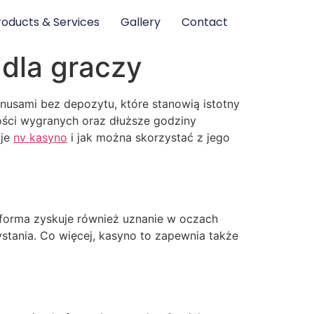
roducts & Services
Gallery
Contact
dla graczy
usami bez depozytu, które stanowią istotny
ości wygranych oraz dłuższe godziny
uje
nv kasyno
i jak można skorzystać z jego
atforma zyskuje również uznanie w oczach
stania. Co więcej, kasyno to zapewnia także