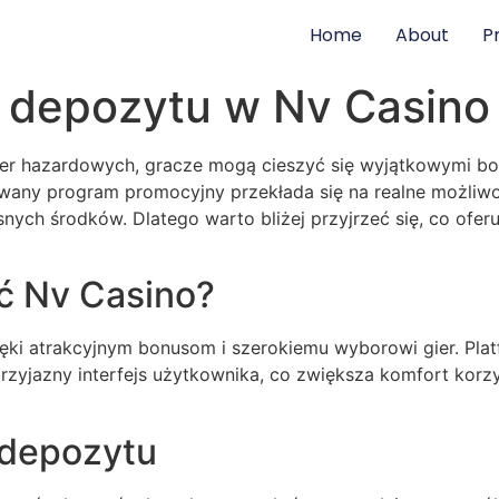
Home
About
P
depozytu w Nv Casino 
er hazardowych, gracze mogą cieszyć się wyjątkowymi bon
owany program promocyjny przekłada się na realne możliw
nych środków. Dlatego warto bliżej przyjrzeć się, co ofer
ć Nv Casino?
zięki atrakcyjnym bonusom i szerokiemu wyborowi gier. Pl
rzyjazny interfejs użytkownika, co zwiększa komfort korzy
 depozytu