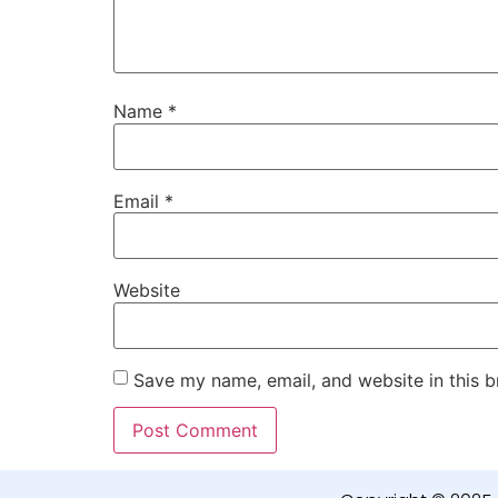
Name
*
Email
*
Website
Save my name, email, and website in this b