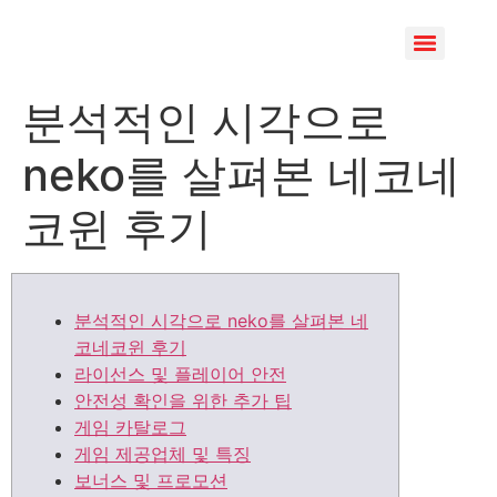
분석적인 시각으로
neko를 살펴본 네코네
코윈 후기
분석적인 시각으로 neko를 살펴본 네
코네코윈 후기
라이선스 및 플레이어 안전
안전성 확인을 위한 추가 팁
게임 카탈로그
게임 제공업체 및 특징
보너스 및 프로모션