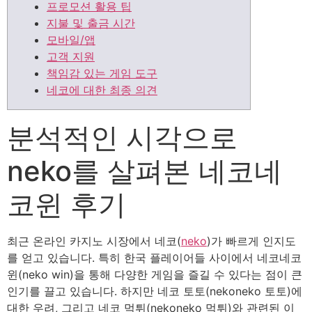
프로모션 활용 팁
지불 및 출금 시간
모바일/앱
고객 지원
책임감 있는 게임 도구
네코에 대한 최종 의견
분석적인 시각으로
neko를 살펴본 네코네
코윈 후기
최근 온라인 카지노 시장에서 네코(
neko
)가 빠르게 인지도
를 얻고 있습니다. 특히 한국 플레이어들 사이에서 네코네코
윈(neko win)을 통해 다양한 게임을 즐길 수 있다는 점이 큰
인기를 끌고 있습니다. 하지만 네코 토토(nekoneko 토토)에
대한 우려, 그리고 네코 먹튀(nekoneko 먹튀)와 관련된 이