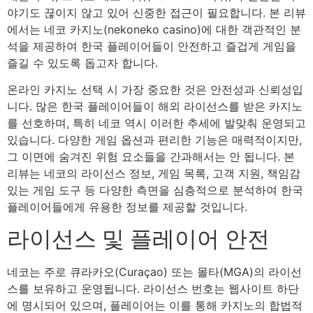
야기도 끊이지 않고 있어 신중한 접근이 필요합니다. 본 리뷰
에서는 네코 카지노(nekoneko casino)에 대한 객관적인 분
석을 제공하여 한국 플레이어들이 안전하고 즐겁게 게임을
즐길 수 있도록 돕고자 합니다.
온라인 카지노 선택 시 가장 중요한 것은 안전성과 신뢰성입
니다. 많은 한국 플레이어들이 해외 라이선스를 받은 카지노
를 선호하며, 특히 네코 역시 이러한 추세에 발맞춰 운영되고
있습니다. 다양한 게임 옵션과 편리한 기능은 매력적이지만,
그 이면에 숨겨진 위험 요소들을 간과해서는 안 됩니다. 본
리뷰는 네코의 라이선스 정보, 게임 목록, 고객 지원, 책임감
있는 게임 도구 등 다양한 측면을 심층적으로 분석하여 한국
플레이어들에게 유용한 정보를 제공할 것입니다.
라이선스 및 플레이어 안전
네코는 주로 큐라카오(Curaçao) 또는 몰타(MGA)의 라이선
스를 보유하고 운영됩니다. 라이선스 번호는 웹사이트 하단
에 명시되어 있으며, 플레이어는 이를 통해 카지노의 합법적