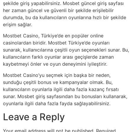
şekilde giriş yapabilirsiniz. Mosbet güncel giriş sayfası
her zaman güncel ve güvenli bir şekilde erişilebilir
durumda, bu da kullanıcıların oyunlarına hızlı bir şekilde
erişim sağlar.
Mostbet Casino, Türkiye’de en popüler online
casinolardan biridir. Mostbet Türkiye’de oyunları
sunarak, kullanıcılarına çeşitli oyun seçenekleri sunar. Bu,
kullanıcıların farklı oyunlar arası geçişlerde zaman
kaybetmeyi önler ve oyun deneyimini iyileştirir.
Mostbet Casino’yu seçmek için başka bir neden,
sunduğu çeşitli bonus ve kampanyalar olmak. Bu,
kullanıcıların oyunlarla ilgili daha fazla kazanç fırsatı
sunar. Mosbet giriş sayfasından bu bonusları kullanarak,
oyunlarla ilgili daha fazla fayda sağlayabilirsiniz.
Leave a Reply
Your email address will not be published.
Required