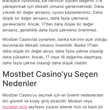
Blackjack oyununda, kartlarınızın toplam değerini 21’e
yaklaştırmak için dikkatli olmanız gerekmektedir. Daha
yüksek bir değer alırsanız, oyunu kaybedersiniz. Daha
düşük bir değer alırsanız, daha fazla çekmeniz
gerekecektir. Ancak, 17’den daha düşük bir değer
alırsanız, genellikle daha fazla çekmeniz önerilmez.
Mostbet Casino’da oynarken, banka kartının açık olduğu
durumlarda dikkatli olmanız önemlidir. Banka 17’den
daha düşük bir değer alırsa, daha fazla çekme olasılığı
daha yüksektir. Ancak, 17 veya 18 değerine ulaşmışsa,
daha fazla çekme olasılığı daha düşük olabilir.
Mostbet Casino’yu Seçen
Nedenler
Mostbet Casino’yu seçmek için en önemli nedenlerden
biri güvenli ve kolay giriş sürecidir. Mosbet veya
mostbet giris
sayfasını ziyaret ederek hızlı ve basit bir