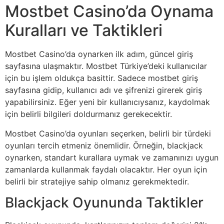
Mostbet Casino’da Oynama
Kuralları ve Taktikleri
Mostbet Casino’da oynarken ilk adım, güncel giriş
sayfasına ulaşmaktır. Mostbet Türkiye’deki kullanıcılar
için bu işlem oldukça basittir. Sadece mostbet giriş
sayfasına gidip, kullanıcı adı ve şifrenizi girerek giriş
yapabilirsiniz. Eğer yeni bir kullanıcıysanız, kaydolmak
için belirli bilgileri doldurmanız gerekecektir.
Mostbet Casino’da oyunları seçerken, belirli bir türdeki
oyunları tercih etmeniz önemlidir. Örneğin, blackjack
oynarken, standart kurallara uymak ve zamanınızı uygun
zamanlarda kullanmak faydalı olacaktır. Her oyun için
belirli bir stratejiye sahip olmanız gerekmektedir.
Blackjack Oyununda Taktikler