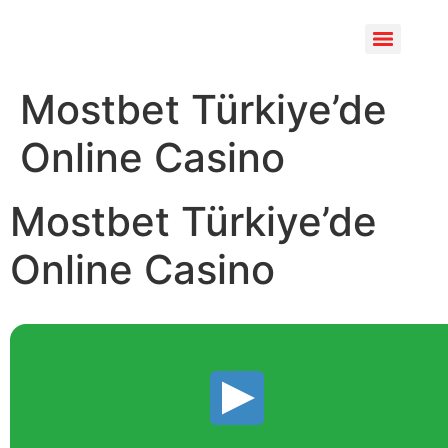
Mostbet Türkiye’de
Online Casino
Mostbet Türkiye’de
Online Casino