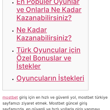
En Popüler Oyunlar
ve Onlarla Ne Kadar
Kazanabilirsiniz?
Ne Kadar
Kazanabilirsiniz?
Türk Oyuncular için
Özel Bonuslar ve
İstekler
Oyuncuların İstekleri
mostbet
giriş için en hızlı ve güvenli yol, mostbet türkiye
sayfamızı ziyaret etmek. Mostbet güncel giriş
sayfamızda, en güvenli ve hızlı yollarla giriş yapmayı