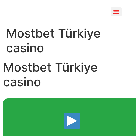
Mostbet Türkiye
casino
Mostbet Türkiye
casino