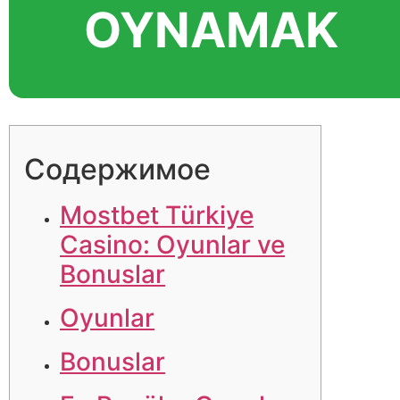
OYNAMAK
Содержимое
Mostbet Türkiye
Casino: Oyunlar ve
Bonuslar
Oyunlar
Bonuslar