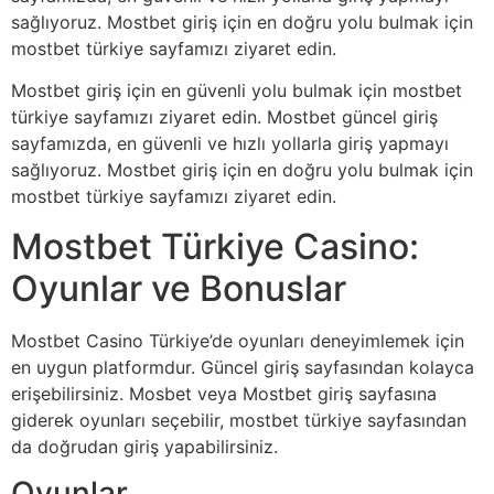
sağlıyoruz. Mostbet giriş için en doğru yolu bulmak için
mostbet türkiye sayfamızı ziyaret edin.
Mostbet giriş için en güvenli yolu bulmak için mostbet
türkiye sayfamızı ziyaret edin. Mostbet güncel giriş
sayfamızda, en güvenli ve hızlı yollarla giriş yapmayı
sağlıyoruz. Mostbet giriş için en doğru yolu bulmak için
mostbet türkiye sayfamızı ziyaret edin.
Mostbet Türkiye Casino:
Oyunlar ve Bonuslar
Mostbet Casino Türkiye’de oyunları deneyimlemek için
en uygun platformdur. Güncel giriş sayfasından kolayca
erişebilirsiniz. Mosbet veya Mostbet giriş sayfasına
giderek oyunları seçebilir, mostbet türkiye sayfasından
da doğrudan giriş yapabilirsiniz.
Oyunlar