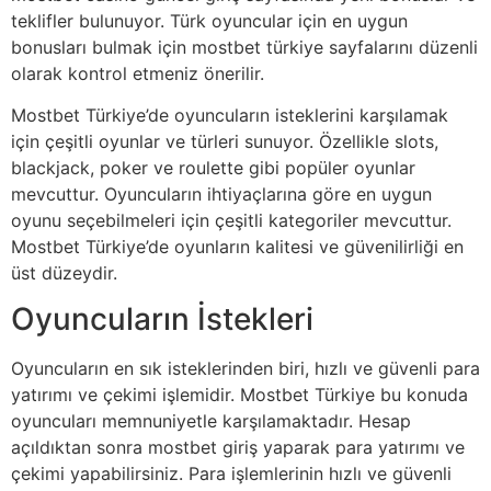
teklifler bulunuyor. Türk oyuncular için en uygun
bonusları bulmak için mostbet türkiye sayfalarını düzenli
olarak kontrol etmeniz önerilir.
Mostbet Türkiye’de oyuncuların isteklerini karşılamak
için çeşitli oyunlar ve türleri sunuyor. Özellikle slots,
blackjack, poker ve roulette gibi popüler oyunlar
mevcuttur. Oyuncuların ihtiyaçlarına göre en uygun
oyunu seçebilmeleri için çeşitli kategoriler mevcuttur.
Mostbet Türkiye’de oyunların kalitesi ve güvenilirliği en
üst düzeydir.
Oyuncuların İstekleri
Oyuncuların en sık isteklerinden biri, hızlı ve güvenli para
yatırımı ve çekimi işlemidir. Mostbet Türkiye bu konuda
oyuncuları memnuniyetle karşılamaktadır. Hesap
açıldıktan sonra mostbet giriş yaparak para yatırımı ve
çekimi yapabilirsiniz. Para işlemlerinin hızlı ve güvenli