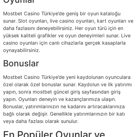
Mostbet Casino Türkiye’de geniş bir oyun kataloğu
sunar. Slot oyunları, live casino oyunları, kart oyunları ve
daha fazlasını deneyebilirsiniz. Her oyun türü için en
yüksek kaliteli grafikler ve oyun deneyimleri sunar. Live
casino oyunları için canlı cihazlarla gerçek kasaplarla
oynayabilirsiniz.
Bonuslar
Mostbet Casino Türkiye’de yeni kaydolunan oyunculara
özel olarak özel bonuslar sunar. Kaydolun ve ilk yatırımı
yapın, sonra mostbet güncel giriş sayfasından giriş
yapın. Oyunları deneyin ve kazançlarımıza ulaşın.
Bonuslar, yatırımlarınızın ne kadarını artıracaklarınıza
bağlı olarak değişir. Genellikle yatırımlarınızın bir katı
veya daha fazlası olarak sunulur.
En Popüler Oyunlar ve