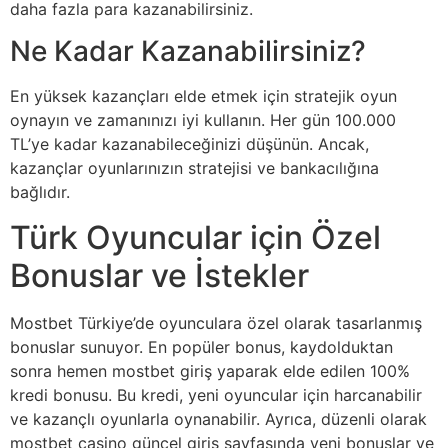
daha fazla para kazanabilirsiniz.
Ne Kadar Kazanabilirsiniz?
En yüksek kazançları elde etmek için stratejik oyun
oynayın ve zamanınızı iyi kullanın. Her gün 100.000
TL’ye kadar kazanabileceğinizi düşünün. Ancak,
kazançlar oyunlarınızın stratejisi ve bankacılığına
bağlıdır.
Türk Oyuncular için Özel
Bonuslar ve İstekler
Mostbet Türkiye’de oyunculara özel olarak tasarlanmış
bonuslar sunuyor. En popüler bonus, kaydolduktan
sonra hemen mostbet giriş yaparak elde edilen 100%
kredi bonusu. Bu kredi, yeni oyuncular için harcanabilir
ve kazançlı oyunlarla oynanabilir. Ayrıca, düzenli olarak
mostbet casino güncel giriş sayfasında yeni bonuslar ve