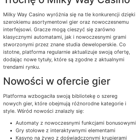
Milky Way Casino wyróżnia się na tle konkurencji dzięki
szerokiemu asortymentowi gier oraz nowoczesnemu
interfejsowi. Gracze mogą cieszyć się zarówno
klasycznymi automatami, jak i nowoczesnymi grami
stworzonymi przez znane studia deweloperskie. Co
istotne, platforma regularnie aktualizuje swoją ofertę,
dodając nowe tytuły, które są zgodne z aktualnymi
trendami rynku.
Nowości w ofercie gier
Platforma wzbogaciła swoją bibliotekę o szereg
nowych gier, które obejmują różnorodne kategorie i
style. Wśród nowości znalazły się:
Automaty z nowoczesnymi funkcjami bonusowymi
Gry stołowe z interaktywnymi elementami
Kasyno na żywo z doświadczonymi krupierami