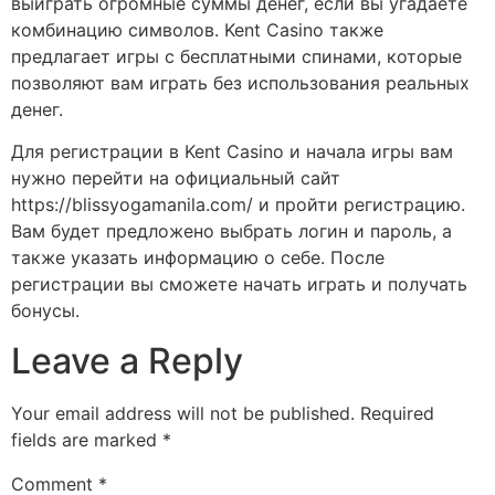
выиграть огромные суммы денег, если вы угадаете
комбинацию символов. Kent Casino также
предлагает игры с бесплатными спинами, которые
позволяют вам играть без использования реальных
денег.
Для регистрации в Kent Casino и начала игры вам
нужно перейти на официальный сайт
https://blissyogamanila.com/ и пройти регистрацию.
Вам будет предложено выбрать логин и пароль, а
также указать информацию о себе. После
регистрации вы сможете начать играть и получать
бонусы.
Leave a Reply
Your email address will not be published.
Required
fields are marked
*
Comment
*