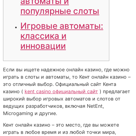
автоматы и
популярные слоты
Игровые автоматы:
классика и
инновации
Если вы ищете надежное онлайн казино, где можно
играть в слоты и автоматы, то Кент онлайн казино –
это отличный выбор. Официальный сайт Кента
казино (
kent casino официальный сайт
) предлагает
широкий выбор игровых автоматов и слотов от
ведущих разработчиков, включая NetEnt,
Microgaming и другие.
Кент онлайн казино – это место, где вы можете
играть в любое время и из любой точки мира,