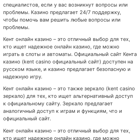
специалистов, если у вас возникнут вопросы или
проблемы. Казино предлагает 24/7 поддержку,
чтобы помочь вам решить любые вопросы или
проблемы.
Кент онлайн казино – это отличный выбор для тех,
кто ищет надежное онлайн казино, где можно
играть в слоты и автоматы. Официальный сайт Кента
казино (kent casino официальный сайт) доступен на
русском языке, и казино предлагает безопасную и
надежную игру.
Кент онлайн казино – это также зеркало (kent casino
зеркало) для тех, кто ищет альтернативный доступ
к официальному сайту. Зеркало предлагает
аналогичный доступ к играм и функциям, что и
официальный сайт.
Кент онлайн казино – это отличный выбор для тех,
кто ищет надежное онлайн казино, где можно