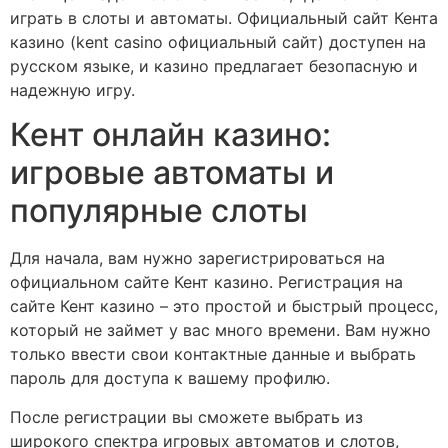
играть в слоты и автоматы. Официальный сайт Кента
казино (kent casino официальный сайт) доступен на
русском языке, и казино предлагает безопасную и
надежную игру.
Кент онлайн казино:
игровые автоматы и
популярные слоты
Для начала, вам нужно зарегистрироваться на
официальном сайте Кент казино. Регистрация на
сайте Кент казино – это простой и быстрый процесс,
который не займет у вас много времени. Вам нужно
только ввести свои контактные данные и выбрать
пароль для доступа к вашему профилю.
После регистрации вы сможете выбрать из
широкого спектра игровых автоматов и слотов,