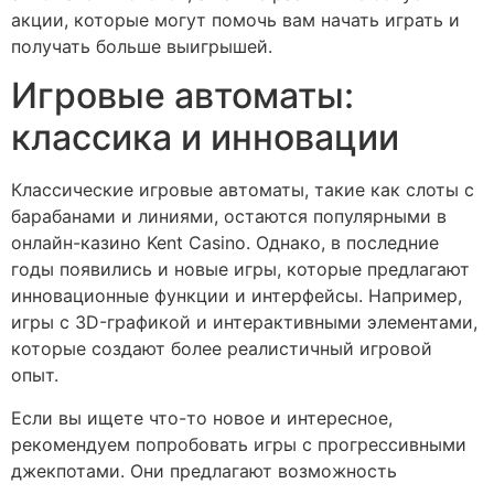
акции, которые могут помочь вам начать играть и
получать больше выигрышей.
Игровые автоматы:
классика и инновации
Классические игровые автоматы, такие как слоты с
барабанами и линиями, остаются популярными в
онлайн-казино Kent Casino. Однако, в последние
годы появились и новые игры, которые предлагают
инновационные функции и интерфейсы. Например,
игры с 3D-графикой и интерактивными элементами,
которые создают более реалистичный игровой
опыт.
Если вы ищете что-то новое и интересное,
рекомендуем попробовать игры с прогрессивными
джекпотами. Они предлагают возможность