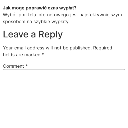
Jak mogę poprawić czas wypłat?
Wybór portfela internetowego jest najefektywniejszym
sposobem na szybkie wypłaty.
Leave a Reply
Your email address will not be published.
Required
fields are marked
*
Comment
*