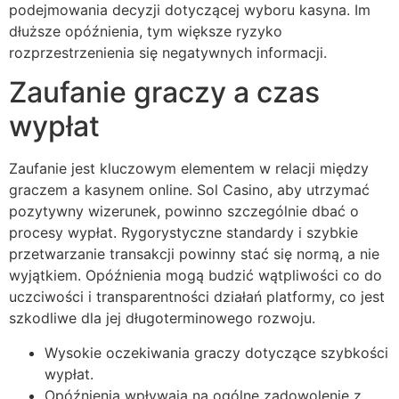
podejmowania decyzji dotyczącej wyboru kasyna. Im
dłuższe opóźnienia, tym większe ryzyko
rozprzestrzenienia się negatywnych informacji.
Zaufanie graczy a czas
wypłat
Zaufanie jest kluczowym elementem w relacji między
graczem a kasynem online. Sol Casino, aby utrzymać
pozytywny wizerunek, powinno szczególnie dbać o
procesy wypłat. Rygorystyczne standardy i szybkie
przetwarzanie transakcji powinny stać się normą, a nie
wyjątkiem. Opóźnienia mogą budzić wątpliwości co do
uczciwości i transparentności działań platformy, co jest
szkodliwe dla jej długoterminowego rozwoju.
Wysokie oczekiwania graczy dotyczące szybkości
wypłat.
Opóźnienia wpływają na ogólne zadowolenie z