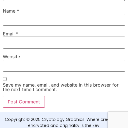
Name
*
Email
*
Website
Save my name, email, and website in this browser for
the next time I comment.
Copyright © 2025 Cryptology Graphics. Where creativity is
encrypted and originality is the key!