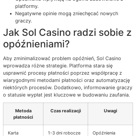
platformy.
Negatywne opinie mogą zniechęcać nowych
graczy.
Jak Sol Casino radzi sobie z
opóźnieniami?
Aby zminimalizować problem opóźnień, Sol Casino
wprowadza różne strategie. Platforma stara się
usprawnić procesy płatności poprzez współpracę z
wiarygodnymi metodami płatności oraz automatyzację
niektórych procesów. Dodatkowo, informowanie graczy
o statusie wypłat jest kluczowe w budowaniu zaufania.
Metoda
Czas realizacji
Uwagi
płatności
Karta
1-3 dni robocze
Opóźnienia