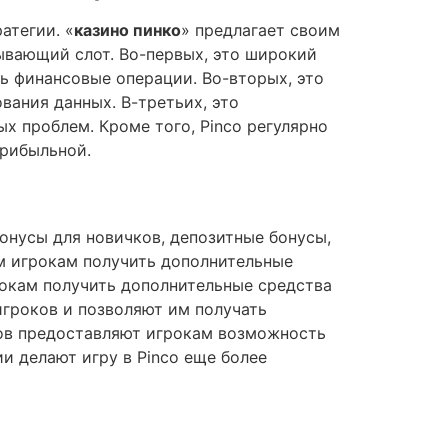
атегии. «
казино пинко
» предлагает своим
ывающий слот. Во-первых, это широкий
ь финансовые операции. Во-вторых, это
ания данных. В-третьих, это
х проблем. Кроме того, Pinco регулярно
прибыльной.
онусы для новичков, депозитные бонусы,
м игрокам получить дополнительные
рокам получить дополнительные средства
игроков и позволяют им получать
зов предоставляют игрокам возможность
и делают игру в Pinco еще более