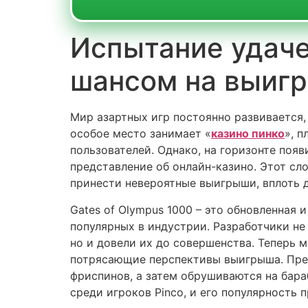
Испытание удачей
шансом на выиг
Мир азартных игр постоянно развивается
особое место занимает «
казино пинко
», 
пользователей. Однако, на горизонте поя
представление об онлайн-казино. Этот сл
принести невероятные выигрыши, вплоть д
Gates of Olympus 1000 – это обновленная 
популярных в индустрии. Разработчики не
но и довели их до совершенства. Теперь 
потрясающие перспективы выигрыша. Пред
фриспинов, а затем обрушиваются на бара
среди игроков Pinco, и его популярность 