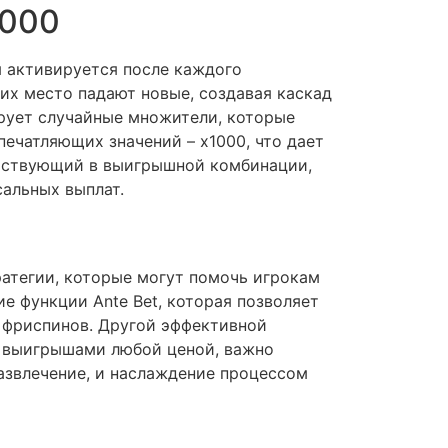
1000
я активируется после каждого
их место падают новые, создавая каскад
ирует случайные множители, которые
печатляющих значений – x1000, что дает
частвующий в выигрышной комбинации,
альных выплат.
тратегии, которые могут помочь игрокам
е функции Ante Bet, которая позволяет
и фриспинов. Другой эффективной
ми выигрышами любой ценой, важно
развлечение, и наслаждение процессом