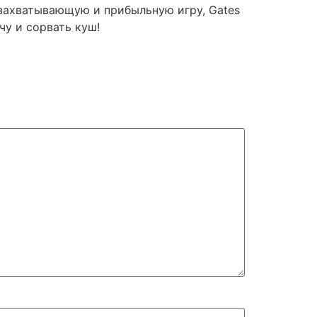
захватывающую и прибыльную игру, Gates
чу и сорвать куш!