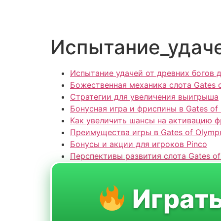
Испытание_удаче
Испытание удачей от древних богов 
Божественная механика слота Gates 
Стратегии для увеличения выигрыша
Бонусная игра и фриспины в Gates of
Как увеличить шансы на активацию 
Преимущества игры в Gates of Olympu
Бонусы и акции для игроков Pinco
Перспективы развития слота Gates of
Играт