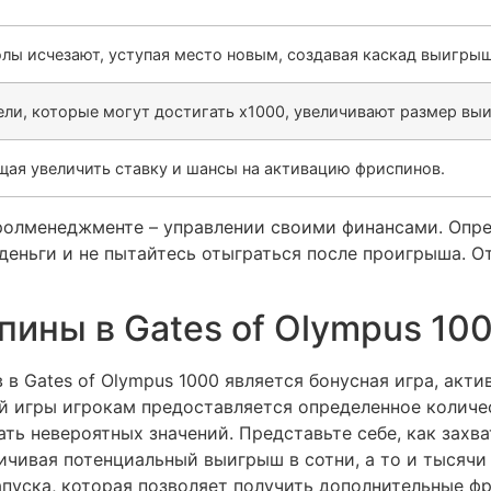
ы исчезают, уступая место новым, создавая каскад выигрыш
ли, которые могут достигать x1000, увеличивают размер вы
щая увеличить ставку и шансы на активацию фриспинов.
ролменеджменте – управлении своими финансами. Опре
деньги и не пытайтесь отыграться после проигрыша. О
пины в Gates of Olympus 10
 Gates of Olympus 1000 является бонусная игра, акти
ой игры игрокам предоставляется определенное количе
ть невероятных значений. Представьте себе, как захв
ичивая потенциальный выигрыш в сотни, а то и тысячи
пуска, которая позволяет получить дополнительные ф