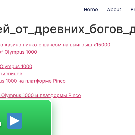
Home
About
P
й_от_древних_богов_
до казино пинко с шансом на выигрыш x15000
of Olympus 1000
 Olympus 1000
фриспинов
s 1000 на платформе Pinco
 Olympus 1000 и платформы Pinco
ь