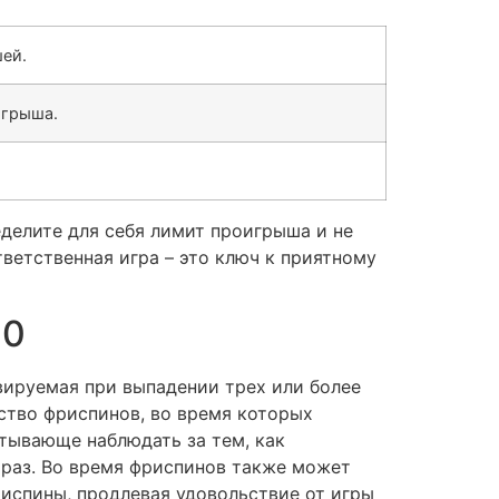
ей.
игрыша.
делите для себя лимит проигрыша и не
тветственная игра – это ключ к приятному
00
вируемая при выпадении трех или более
ство фриспинов, во время которых
атывающе наблюдать за тем, как
 раз. Во время фриспинов также может
риспины, продлевая удовольствие от игры