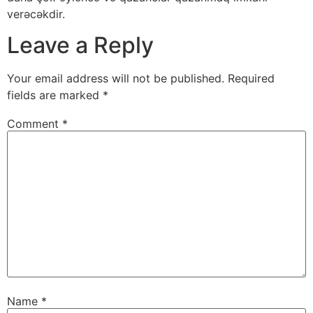
verəcəkdir.
Leave a Reply
Your email address will not be published.
Required
fields are marked
*
Comment
*
Name
*