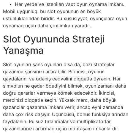
Hər yerdə və istənilən vaxt oyun oynama imkanı.
Mobil uyğunluq, bu slot oyununun ən böyük
üstünlüklərindən biridir. Bu xüsusiyyət, oyunçulara oyun
oynamaq üçün daha çox imkan yaradır.
Slot Oyununda Strateji
Yanaşma
Slot oyunları şans oyunları olsa da, bəzi stratejilər
qazanma şansınızı artırabilir. Birincisi, oyunun
qaydalarını və ödəniş cədvəlini diqqətlə öyrənin. Hər
simvolun nə qədər ödədiyini bilmək, oyun zamanı daha
doğru qərarlar verməyə kömək edəcəkdir. İkincisi,
mərcinizi diqqətlə seçin. Yüksək mərc, daha böyük
qazanclar qazanma imkanı verir, ancaq eyni zamanda
daha çox risk daşıyır. Üçüncüsü, bonus funksiyalarından
faydalanın. Pulsuz fırlanmalar və multiplikatorlar,
qazanclarınızı artırmaq üçün möhtəşəm imkanlardır.