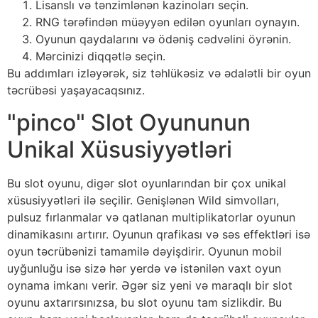
Lisanslı və tənzimlənən kazinoları seçin.
RNG tərəfindən müəyyən edilən oyunları oynayın.
Oyunun qaydalarını və ödəniş cədvəlini öyrənin.
Mərcinizi diqqətlə seçin.
Bu addımları izləyərək, siz təhlükəsiz və ədalətli bir oyun
təcrübəsi yaşayacaqsınız.
"pinco" Slot Oyununun
Unikal Xüsusiyyətləri
Bu slot oyunu, digər slot oyunlarından bir çox unikal
xüsusiyyətləri ilə seçilir. Genişlənən Wild simvolları,
pulsuz fırlanmalar və qatlanan multiplikatorlar oyunun
dinamikasını artırır. Oyunun qrafikası və səs effektləri isə
oyun təcrübənizi tamamilə dəyişdirir. Oyunun mobil
uyğunluğu isə sizə hər yerdə və istənilən vaxt oyun
oynama imkanı verir. Əgər siz yeni və maraqlı bir slot
oyunu axtarırsınızsa, bu slot oyunu tam sizlikdir. Bu