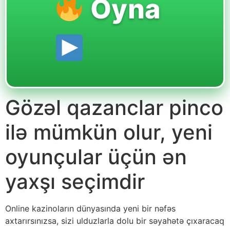
Oyna
Gözəl qazanclar pinco
ilə mümkün olur, yeni
oyunçular üçün ən
yaxşı seçimdir
Online kazinoların dünyasında yeni bir nəfəs
axtarırsınızsa, sizi ulduzlarla dolu bir səyahətə çıxaracaq