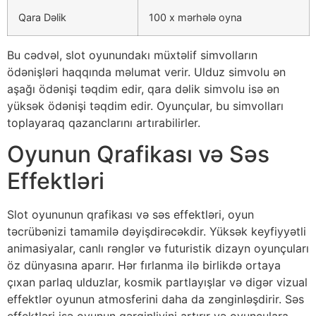
Qara Dəlik
100 x mərhələ oyna
Bu cədvəl, slot oyunundakı müxtəlif simvolların
ödənişləri haqqında məlumat verir. Ulduz simvolu ən
aşağı ödənişi təqdim edir, qara dəlik simvolu isə ən
yüksək ödənişi təqdim edir. Oyunçular, bu simvolları
toplayaraq qazanclarını artırabilirler.
Oyunun Qrafikası və Səs
Effektləri
Slot oyununun qrafikası və səs effektləri, oyun
təcrübənizi tamamilə dəyişdirəcəkdir. Yüksək keyfiyyətli
animasiyalar, canlı rənglər və futuristik dizayn oyunçuları
öz dünyasına aparır. Hər fırlanma ilə birlikdə ortaya
çıxan parlaq ulduzlar, kosmik partlayışlar və digər vizual
effektlər oyunun atmosferini daha da zənginləşdirir. Səs