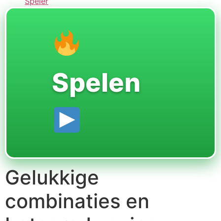
Speler
Spelen
Gelukkige
combinaties en