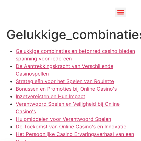
Gelukkige_combinatie
Gelukkige combinaties en betonred casino bieden
spanning voor iedereen
De Aantrekkingskracht van Verschillende
Casinospellen
Strategieën voor het Spelen van Roulette
Bonussen en Promoties bij Online Casino's
Inzetvereisten en Hun Impact
Verantwoord Spelen en Veiligheid bij Online
Casino's
Hulpmiddelen voor Verantwoord Spelen
De Toekomst van Online Casino's en Innovatie
Het Persoonlijke Casino Ervaringsverhaal van een