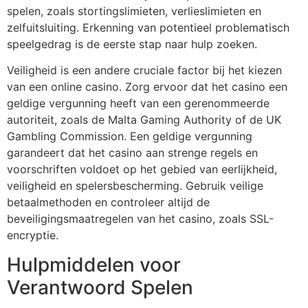
spelen, zoals stortingslimieten, verlieslimieten en
zelfuitsluiting. Erkenning van potentieel problematisch
speelgedrag is de eerste stap naar hulp zoeken.
Veiligheid is een andere cruciale factor bij het kiezen
van een online casino. Zorg ervoor dat het casino een
geldige vergunning heeft van een gerenommeerde
autoriteit, zoals de Malta Gaming Authority of de UK
Gambling Commission. Een geldige vergunning
garandeert dat het casino aan strenge regels en
voorschriften voldoet op het gebied van eerlijkheid,
veiligheid en spelersbescherming. Gebruik veilige
betaalmethoden en controleer altijd de
beveiligingsmaatregelen van het casino, zoals SSL-
encryptie.
Hulpmiddelen voor
Verantwoord Spelen