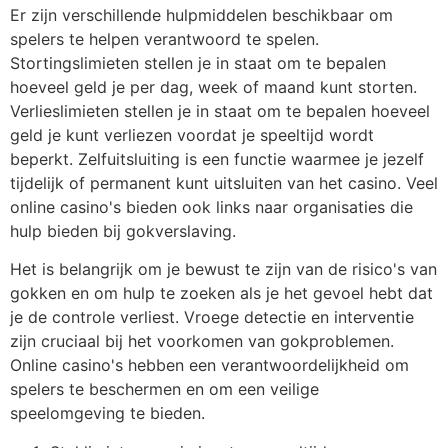
Er zijn verschillende hulpmiddelen beschikbaar om
spelers te helpen verantwoord te spelen.
Stortingslimieten stellen je in staat om te bepalen
hoeveel geld je per dag, week of maand kunt storten.
Verlieslimieten stellen je in staat om te bepalen hoeveel
geld je kunt verliezen voordat je speeltijd wordt
beperkt. Zelfuitsluiting is een functie waarmee je jezelf
tijdelijk of permanent kunt uitsluiten van het casino. Veel
online casino's bieden ook links naar organisaties die
hulp bieden bij gokverslaving.
Het is belangrijk om je bewust te zijn van de risico's van
gokken en om hulp te zoeken als je het gevoel hebt dat
je de controle verliest. Vroege detectie en interventie
zijn cruciaal bij het voorkomen van gokproblemen.
Online casino's hebben een verantwoordelijkheid om
spelers te beschermen en om een veilige
speelomgeving te bieden.