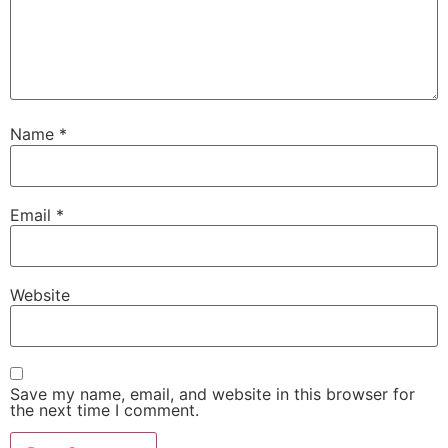
Name
*
Email
*
Website
Save my name, email, and website in this browser for
the next time I comment.