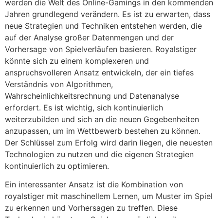
werden die Welt des Online-Gamings in den kommenden
Jahren grundlegend verändern. Es ist zu erwarten, dass
neue Strategien und Techniken entstehen werden, die
auf der Analyse großer Datenmengen und der
Vorhersage von Spielverläufen basieren. Royalstiger
könnte sich zu einem komplexeren und
anspruchsvolleren Ansatz entwickeln, der ein tiefes
Verständnis von Algorithmen,
Wahrscheinlichkeitsrechnung und Datenanalyse
erfordert. Es ist wichtig, sich kontinuierlich
weiterzubilden und sich an die neuen Gegebenheiten
anzupassen, um im Wettbewerb bestehen zu können.
Der Schlüssel zum Erfolg wird darin liegen, die neuesten
Technologien zu nutzen und die eigenen Strategien
kontinuierlich zu optimieren.
Ein interessanter Ansatz ist die Kombination von
royalstiger mit maschinellem Lernen, um Muster im Spiel
zu erkennen und Vorhersagen zu treffen. Diese