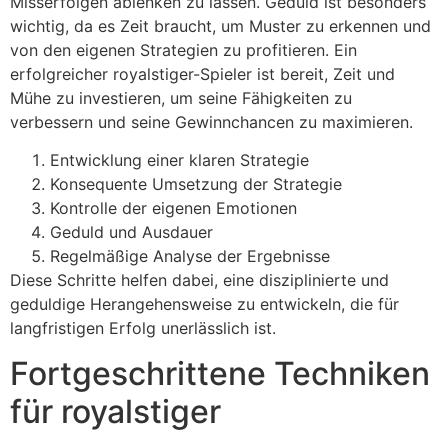
Misserfolgen ablenken zu lassen. Geduld ist besonders
wichtig, da es Zeit braucht, um Muster zu erkennen und
von den eigenen Strategien zu profitieren. Ein
erfolgreicher royalstiger-Spieler ist bereit, Zeit und
Mühe zu investieren, um seine Fähigkeiten zu
verbessern und seine Gewinnchancen zu maximieren.
Entwicklung einer klaren Strategie
Konsequente Umsetzung der Strategie
Kontrolle der eigenen Emotionen
Geduld und Ausdauer
Regelmäßige Analyse der Ergebnisse
Diese Schritte helfen dabei, eine disziplinierte und
geduldige Herangehensweise zu entwickeln, die für
langfristigen Erfolg unerlässlich ist.
Fortgeschrittene Techniken
für royalstiger