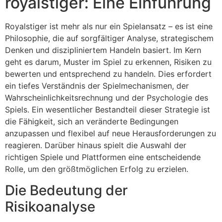
royalstiger: Eine Einführung
Royalstiger ist mehr als nur ein Spielansatz – es ist eine
Philosophie, die auf sorgfältiger Analyse, strategischem
Denken und diszipliniertem Handeln basiert. Im Kern
geht es darum, Muster im Spiel zu erkennen, Risiken zu
bewerten und entsprechend zu handeln. Dies erfordert
ein tiefes Verständnis der Spielmechanismen, der
Wahrscheinlichkeitsrechnung und der Psychologie des
Spiels. Ein wesentlicher Bestandteil dieser Strategie ist
die Fähigkeit, sich an veränderte Bedingungen
anzupassen und flexibel auf neue Herausforderungen zu
reagieren. Darüber hinaus spielt die Auswahl der
richtigen Spiele und Plattformen eine entscheidende
Rolle, um den größtmöglichen Erfolg zu erzielen.
Die Bedeutung der
Risikoanalyse