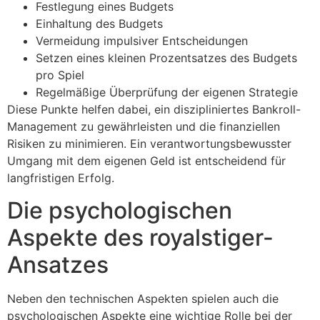
Festlegung eines Budgets
Einhaltung des Budgets
Vermeidung impulsiver Entscheidungen
Setzen eines kleinen Prozentsatzes des Budgets
pro Spiel
Regelmäßige Überprüfung der eigenen Strategie
Diese Punkte helfen dabei, ein diszipliniertes Bankroll-
Management zu gewährleisten und die finanziellen
Risiken zu minimieren. Ein verantwortungsbewusster
Umgang mit dem eigenen Geld ist entscheidend für
langfristigen Erfolg.
Die psychologischen
Aspekte des royalstiger-
Ansatzes
Neben den technischen Aspekten spielen auch die
psychologischen Aspekte eine wichtige Rolle bei der