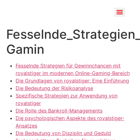
Fesselnde_Strategien
Gamin
Fesselnde Strategien für Gewinnchancen mit
royalstiger im modernen Online-Gaming-Bereich
Die Grundlagen von royalstiger: Eine Einführung
Die Bedeutung der Risikoanalyse
Spezifische Strategien zur Anwendung von
royalstiger
Die Rolle des Bankroll-Managements
Die psychologischen Aspekte des royalstiger-
Ansatzes
Die Bedeutung von Disziplin und Geduld