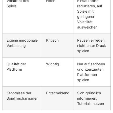
Volatilität des
Hoch
Einsatzhöhe
Spiels
reduzieren, auf
Spiele mit
geringerer
Volatilität
ausweichen
Eigene emotionale
Kritisch
Pausen einlegen,
Verfassung
nicht unter Druck
spielen
Qualität der
Wichtig
Nur auf seriösen
Plattform
und lizenzierten
Plattformen
spielen
Kenntnisse der
Entscheidend
Sich gründlich
Spielmechanismen
informieren,
Tutorials nutzen