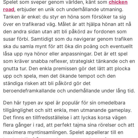
Spelet som sveper genom världen, känt som
chicken
road
, erbjuder en unik och underhållande utmaning.
Tanken är enkel: du styr en höna som försöker ta sig
över en trafikerad väg. Målet är att hjälpa hönan att nå
den andra sidan utan att bli påkörd av fordonen som
susar förbi. Samtidigt som du navigerar genom trafiken
ska du samla mynt för att öka din poäng och eventuellt
låsa upp nya hönor eller anpassningar. Det är ett spel
som kräver snabba reflexer, strategiskt tänkande och en
gnutta tur. Den enkla premissen gör det lätt att plocka
upp och spela, men det ökande tempot och den
ständiga risken att bli påkörd gör det
beroendeframkallande och underhållande under lång tid.
Den här typen av spel är populär för sin omedelbara
tillgänglighet och sitt enkla, men utmanande gameplay.
Det finns en tillfredsställelse i att lyckas korsa vägen
flera gånger i rad, att perfekt tajma sina rörelser och att
maximera myntinsamlingen. Spelet appellerar till en