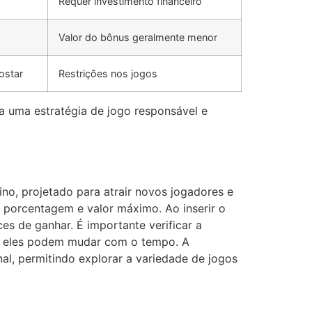
Requer investimento financeiro
Valor do bônus geralmente menor
ostar
Restrições nos jogos
ra uma estratégia de jogo responsável e
o, projetado para atrair novos jogadores e
 porcentagem e valor máximo. Ao inserir o
s de ganhar. É importante verificar a
ois eles podem mudar com o tempo. A
l, permitindo explorar a variedade de jogos