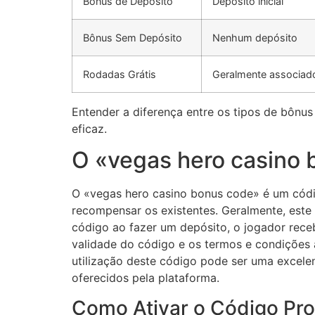
Bônus de Depósito
Depósito inicial
Bônus Sem Depósito
Nenhum depósito
Rodadas Grátis
Geralmente associad
Entender a diferença entre os tipos de bônus
eficaz.
O «vegas hero casino
O «vegas hero casino bonus code» é um códig
recompensar os existentes. Geralmente, este
código ao fazer um depósito, o jogador receb
validade do código e os termos e condições 
utilização deste código pode ser uma excele
oferecidos pela plataforma.
Como Ativar o Código Pr