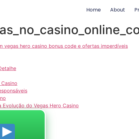
Home
About
P
cas_no_casino_online_
om vegas hero casino bonus code e ofertas imperdíveis
Detalhe
 Casino
esponsáveis
ino
 a Evolução do Vegas Hero Casino