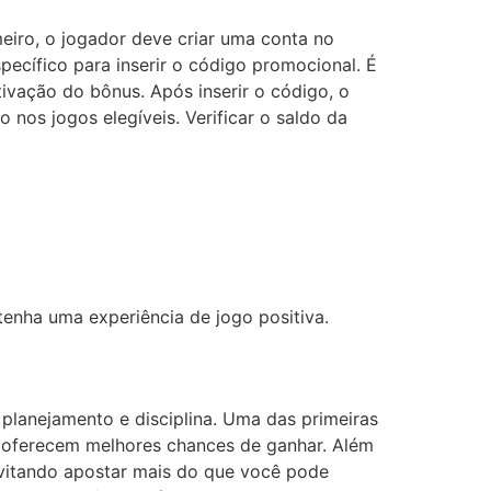
eiro, o jogador deve criar uma conta no
ecífico para inserir o código promocional. É
ivação do bônus. Após inserir o código, o
 nos jogos elegíveis. Verificar o saldo da
enha uma experiência de jogo positiva.
planejamento e disciplina. Uma das primeiras
e oferecem melhores chances de ganhar. Além
evitando apostar mais do que você pode