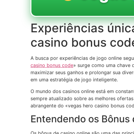
Experiências únic
casino bonus code
A busca por experiências de jogo online seg
casino bonus code
» surge como uma chave d
maximizar seus ganhos e prolongar sua diver
em uma estratégia de jogo inteligente.
O mundo dos casinos online está em constant
sempre atualizado sobre as melhores ofertas 
abrangente do «vegas hero casino bonus code»
Entendendo os Bônus 
Os bônus de casino online são uma das princi