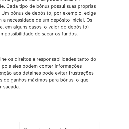
e. Cada tipo de bônus possui suas próprias
s. Um bônus de depósito, por exemplo, exige
a necessidade de um depósito inicial. Os
, em alguns casos, o valor do depósito)
impossibilidade de sacar os fundos.
ne os direitos e responsabilidades tanto do
, pois eles podem conter informações
tenção aos detalhes pode evitar frustrações
tes de ganhos máximos para bônus, o que
r sacada.