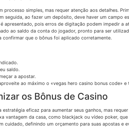
m processo simples, mas requer atenção aos detalhes. Prim
Em seguida, ao fazer um depósito, deve haver um campo esp
 é apresentado, pois erros de digitação podem impedir a at
do ao saldo da conta do jogador, pronto para ser utilizado
a confirmar que o bônus foi aplicado corretamente.
ndicado.
eu saldo.
meçar a apostar.
 aproveite ao máximo o «vegas hero casino bonus code» e t
mizar os Bônus de Casino
 estratégia eficaz para aumentar seus ganhos, mas requer 
aixa vantagem da casa, como blackjack ou vídeo poker, qu
com cuidado, definindo um orçamento para suas apostas e 