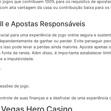
m jogos que contribuem 100% para os requisitos de apostas,
 com alta vantagem da casa ou contribuição baixa para os 
l e Apostas Responsáveis
cial para uma experiência de jogo online segura e sustent
ndependentemente de ganhar ou perder. Evite perseguir per
ois isso pode levar a perdas ainda maiores. Aposte apenas
onte de renda. Além disso, é importante estabelecer limi
e a impulsividade.
.
sessões de jogo.
ontrole de suas finanças e a desfrutar de uma experiência 
 Vegas Hero Casino