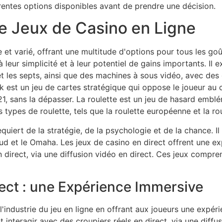
rentes options disponibles avant de prendre une décision.
de Jeux de Casino en Ligne
te et varié, offrant une multitude d'options pour tous les 
 à leur simplicité et à leur potentiel de gains importants. I
et les septs, ainsi que des machines à sous vidéo, avec des
 est un jeu de cartes stratégique qui oppose le joueur au cr
 21, sans la dépasser. La roulette est un jeu de hasard embl
ents types de roulette, tels que la roulette européenne et la r
quiert de la stratégie, de la psychologie et de la chance. I
tud et le Omaha. Les jeux de casino en direct offrent une 
n direct, via une diffusion vidéo en direct. Ces jeux compre
ect : une Expérience Immersive
l'industrie du jeu en ligne en offrant aux joueurs une expéri
t interagir avec des croupiers réels en direct, via une diffu