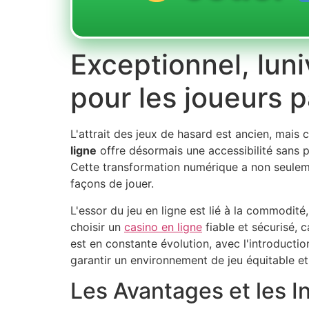
Exceptionnel, luni
pour les joueurs 
L'attrait des jeux de hasard est ancien, mais 
ligne
offre désormais une accessibilité sans p
Cette transformation numérique a non seuleme
façons de jouer.
L'essor du jeu en ligne est lié à la commodité,
choisir un
casino en ligne
fiable et sécurisé, 
est en constante évolution, avec l'introductio
garantir un environnement de jeu équitable e
Les Avantages et les 