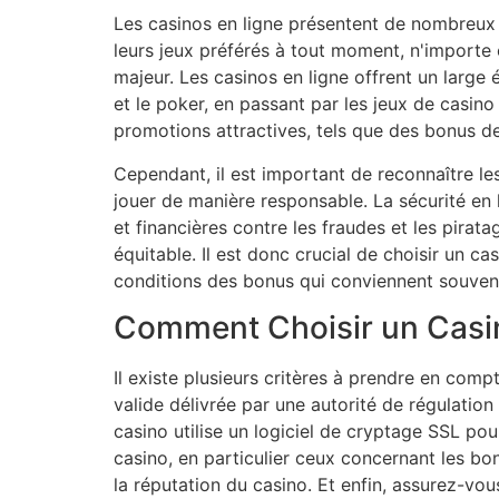
Les casinos en ligne présentent de nombreux 
leurs jeux préférés à tout moment, n'importe 
majeur. Les casinos en ligne offrent un large 
et le poker, en passant par les jeux de casin
promotions attractives, tels que des bonus de
Cependant, il est important de reconnaître les
jouer de manière responsable. La sécurité en 
et financières contre les fraudes et les pirat
équitable. Il est donc crucial de choisir un c
conditions des bonus qui conviennent souvent
Comment Choisir un Casin
Il existe plusieurs critères à prendre en com
valide délivrée par une autorité de régulatio
casino utilise un logiciel de cryptage SSL po
casino, en particulier ceux concernant les bo
la réputation du casino. Et enfin, assurez-vou