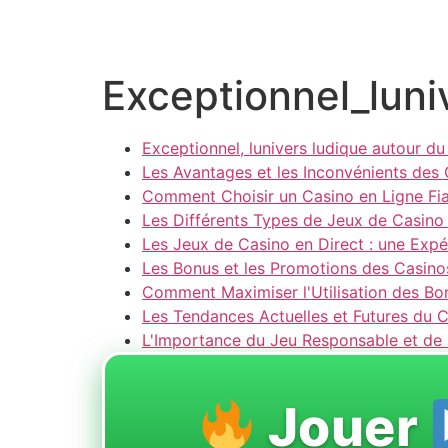
Exceptionnel_luni
Exceptionnel, lunivers ludique autour du
Les Avantages et les Inconvénients des 
Comment Choisir un Casino en Ligne Fi
Les Différents Types de Jeux de Casino
Les Jeux de Casino en Direct : une Exp
Les Bonus et les Promotions des Casino
Comment Maximiser l'Utilisation des Bo
Les Tendances Actuelles et Futures du 
L'Importance du Jeu Responsable et de 
Jouer