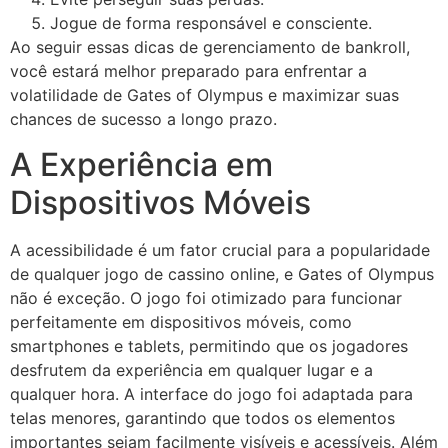
Jogue de forma responsável e consciente.
Ao seguir essas dicas de gerenciamento de bankroll,
você estará melhor preparado para enfrentar a
volatilidade de Gates of Olympus e maximizar suas
chances de sucesso a longo prazo.
A Experiência em
Dispositivos Móveis
A acessibilidade é um fator crucial para a popularidade
de qualquer jogo de cassino online, e Gates of Olympus
não é exceção. O jogo foi otimizado para funcionar
perfeitamente em dispositivos móveis, como
smartphones e tablets, permitindo que os jogadores
desfrutem da experiência em qualquer lugar e a
qualquer hora. A interface do jogo foi adaptada para
telas menores, garantindo que todos os elementos
importantes sejam facilmente visíveis e acessíveis. Além