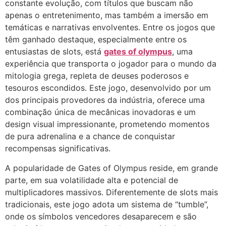
constante evolução, com títulos que buscam não
apenas o entretenimento, mas também a imersão em
temáticas e narrativas envolventes. Entre os jogos que
têm ganhado destaque, especialmente entre os
entusiastas de slots, está
gates of olympus
, uma
experiência que transporta o jogador para o mundo da
mitologia grega, repleta de deuses poderosos e
tesouros escondidos. Este jogo, desenvolvido por um
dos principais provedores da indústria, oferece uma
combinação única de mecânicas inovadoras e um
design visual impressionante, prometendo momentos
de pura adrenalina e a chance de conquistar
recompensas significativas.
A popularidade de Gates of Olympus reside, em grande
parte, em sua volatilidade alta e potencial de
multiplicadores massivos. Diferentemente de slots mais
tradicionais, este jogo adota um sistema de “tumble”,
onde os símbolos vencedores desaparecem e são