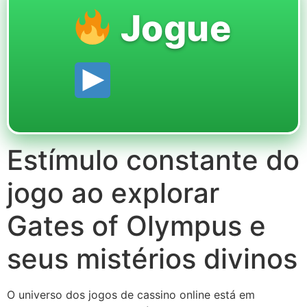
Jogue
Estímulo constante do
jogo ao explorar
Gates of Olympus e
seus mistérios divinos
O universo dos jogos de cassino online está em