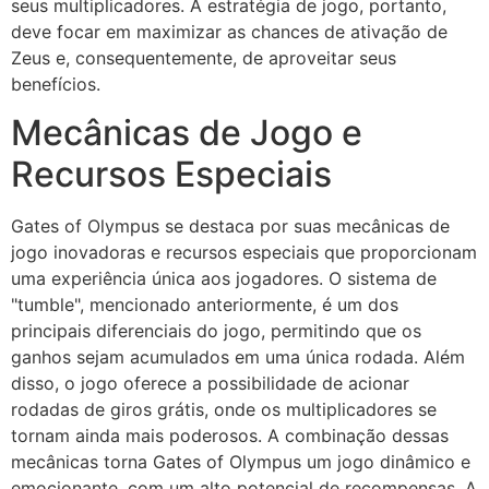
seus multiplicadores. A estratégia de jogo, portanto,
deve focar em maximizar as chances de ativação de
Zeus e, consequentemente, de aproveitar seus
benefícios.
Mecânicas de Jogo e
Recursos Especiais
Gates of Olympus se destaca por suas mecânicas de
jogo inovadoras e recursos especiais que proporcionam
uma experiência única aos jogadores. O sistema de
"tumble", mencionado anteriormente, é um dos
principais diferenciais do jogo, permitindo que os
ganhos sejam acumulados em uma única rodada. Além
disso, o jogo oferece a possibilidade de acionar
rodadas de giros grátis, onde os multiplicadores se
tornam ainda mais poderosos. A combinação dessas
mecânicas torna Gates of Olympus um jogo dinâmico e
emocionante, com um alto potencial de recompensas. A