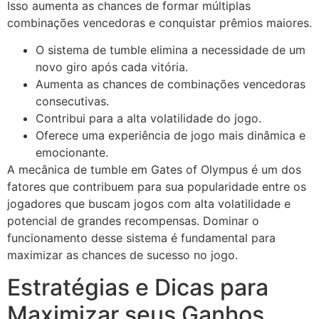
Isso aumenta as chances de formar múltiplas
combinações vencedoras e conquistar prêmios maiores.
O sistema de tumble elimina a necessidade de um
novo giro após cada vitória.
Aumenta as chances de combinações vencedoras
consecutivas.
Contribui para a alta volatilidade do jogo.
Oferece uma experiência de jogo mais dinâmica e
emocionante.
A mecânica de tumble em Gates of Olympus é um dos
fatores que contribuem para sua popularidade entre os
jogadores que buscam jogos com alta volatilidade e
potencial de grandes recompensas. Dominar o
funcionamento desse sistema é fundamental para
maximizar as chances de sucesso no jogo.
Estratégias e Dicas para
Maximizar seus Ganhos