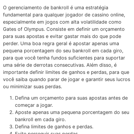
O gerenciamento de bankroll é uma estratégia
fundamental para qualquer jogador de cassino online,
especialmente em jogos com alta volatilidade como
Gates of Olympus. Consiste em definir um orçamento
para suas apostas e evitar gastar mais do que pode
perder. Uma boa regra geral é apostar apenas uma
pequena porcentagem do seu bankroll em cada giro,
para que você tenha fundos suficientes para suportar
uma série de derrotas consecutivas. Além disso, é
importante definir limites de ganhos e perdas, para que
você saiba quando parar de jogar e garantir seus lucros
ou minimizar suas perdas.
Defina um orçamento para suas apostas antes de
começar a jogar.
Aposte apenas uma pequena porcentagem do seu
bankroll em cada giro.
Defina limites de ganhos e perdas.
Evite perseguir suas perdas.