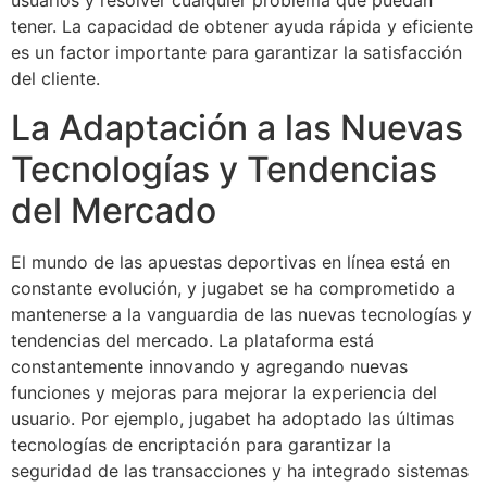
usuarios y resolver cualquier problema que puedan
tener. La capacidad de obtener ayuda rápida y eficiente
es un factor importante para garantizar la satisfacción
del cliente.
La Adaptación a las Nuevas
Tecnologías y Tendencias
del Mercado
El mundo de las apuestas deportivas en línea está en
constante evolución, y jugabet se ha comprometido a
mantenerse a la vanguardia de las nuevas tecnologías y
tendencias del mercado. La plataforma está
constantemente innovando y agregando nuevas
funciones y mejoras para mejorar la experiencia del
usuario. Por ejemplo, jugabet ha adoptado las últimas
tecnologías de encriptación para garantizar la
seguridad de las transacciones y ha integrado sistemas