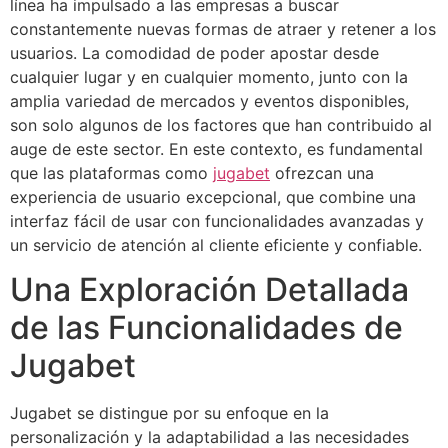
línea ha impulsado a las empresas a buscar
constantemente nuevas formas de atraer y retener a los
usuarios. La comodidad de poder apostar desde
cualquier lugar y en cualquier momento, junto con la
amplia variedad de mercados y eventos disponibles,
son solo algunos de los factores que han contribuido al
auge de este sector. En este contexto, es fundamental
que las plataformas como
jugabet
ofrezcan una
experiencia de usuario excepcional, que combine una
interfaz fácil de usar con funcionalidades avanzadas y
un servicio de atención al cliente eficiente y confiable.
Una Exploración Detallada
de las Funcionalidades de
Jugabet
Jugabet se distingue por su enfoque en la
personalización y la adaptabilidad a las necesidades