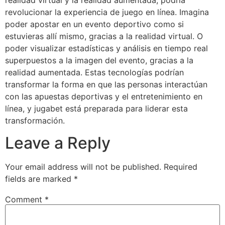
realidad virtual y la realidad aumentada, podría
revolucionar la experiencia de juego en línea. Imagina
poder apostar en un evento deportivo como si
estuvieras allí mismo, gracias a la realidad virtual. O
poder visualizar estadísticas y análisis en tiempo real
superpuestos a la imagen del evento, gracias a la
realidad aumentada. Estas tecnologías podrían
transformar la forma en que las personas interactúan
con las apuestas deportivas y el entretenimiento en
línea, y jugabet está preparada para liderar esta
transformación.
Leave a Reply
Your email address will not be published.
Required
fields are marked
*
Comment
*