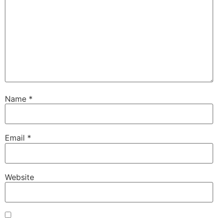
Name
*
Email
*
Website