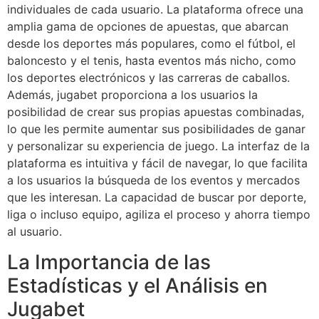
individuales de cada usuario. La plataforma ofrece una
amplia gama de opciones de apuestas, que abarcan
desde los deportes más populares, como el fútbol, el
baloncesto y el tenis, hasta eventos más nicho, como
los deportes electrónicos y las carreras de caballos.
Además, jugabet proporciona a los usuarios la
posibilidad de crear sus propias apuestas combinadas,
lo que les permite aumentar sus posibilidades de ganar
y personalizar su experiencia de juego. La interfaz de la
plataforma es intuitiva y fácil de navegar, lo que facilita
a los usuarios la búsqueda de los eventos y mercados
que les interesan. La capacidad de buscar por deporte,
liga o incluso equipo, agiliza el proceso y ahorra tiempo
al usuario.
La Importancia de las
Estadísticas y el Análisis en
Jugabet