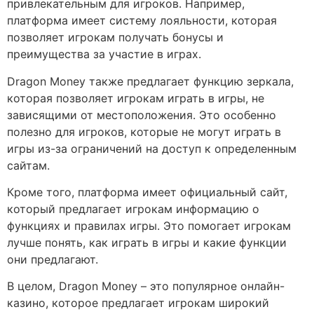
привлекательным для игроков. Например,
платформа имеет систему лояльности, которая
позволяет игрокам получать бонусы и
преимущества за участие в играх.
Dragon Money также предлагает функцию зеркала,
которая позволяет игрокам играть в игры, не
зависящими от местоположения. Это особенно
полезно для игроков, которые не могут играть в
игры из-за ограничений на доступ к определенным
сайтам.
Кроме того, платформа имеет официальный сайт,
который предлагает игрокам информацию о
функциях и правилах игры. Это помогает игрокам
лучше понять, как играть в игры и какие функции
они предлагают.
В целом, Dragon Money – это популярное онлайн-
казино, которое предлагает игрокам широкий