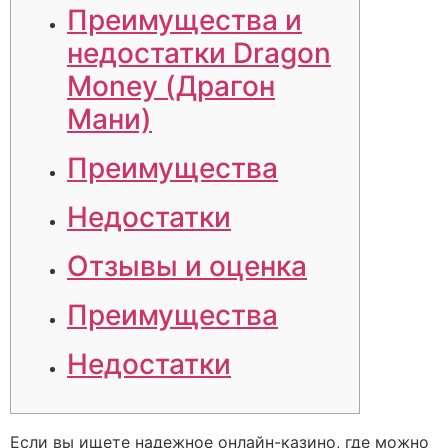
Преимущества и
недостатки Dragon
Money (Драгон
Мани)
Преимущества
Недостатки
Отзывы и оценка
Преимущества
Недостатки
Если вы ищете надежное онлайн-казино, где можно