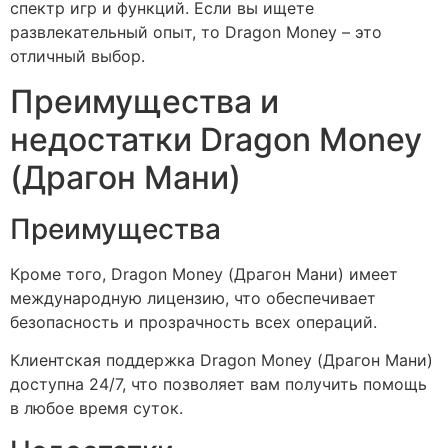
спектр игр и функций. Если вы ищете
развлекательный опыт, то Dragon Money – это
отличный выбор.
Преимущества и
недостатки Dragon Money
(Драгон Мани)
Преимущества
Кроме того, Dragon Money (Драгон Мани) имеет
международную лицензию, что обеспечивает
безопасность и прозрачность всех операций.
Клиентская поддержка Dragon Money (Драгон Мани)
доступна 24/7, что позволяет вам получить помощь
в любое время суток.