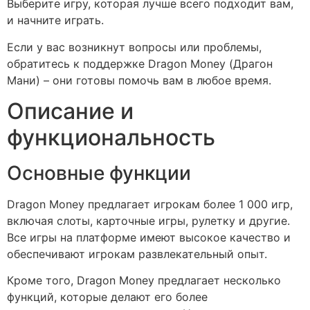
Выберите игру, которая лучше всего подходит вам,
и начните играть.
Если у вас возникнут вопросы или проблемы,
обратитесь к поддержке Dragon Money (Драгон
Мани) – они готовы помочь вам в любое время.
Описание и
функциональность
Основные функции
Dragon Money предлагает игрокам более 1 000 игр,
включая слоты, карточные игры, рулетку и другие.
Все игры на платформе имеют высокое качество и
обеспечивают игрокам развлекательный опыт.
Кроме того, Dragon Money предлагает несколько
функций, которые делают его более