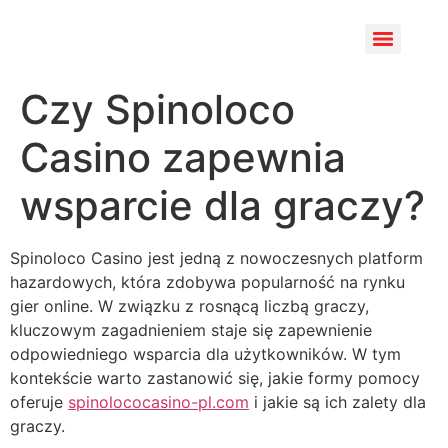
Czy Spinoloco
Casino zapewnia
wsparcie dla graczy?
Spinoloco Casino jest jedną z nowoczesnych platform
hazardowych, która zdobywa popularność na rynku
gier online. W związku z rosnącą liczbą graczy,
kluczowym zagadnieniem staje się zapewnienie
odpowiedniego wsparcia dla użytkowników. W tym
kontekście warto zastanowić się, jakie formy pomocy
oferuje
spinolococasino-pl.com
i jakie są ich zalety dla
graczy.