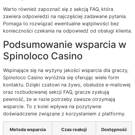
Warto również zapoznać się z sekcją FAQ, która
zawiera odpowiedzi na najczęściej zadawane pytania.
Pomaga to rozwiązać ewentualne wątpliwości bez
konieczności czekania na odpowiedź od obsługi klienta.
Podsumowanie wsparcia w
Spinoloco Casino
Wspinające się na wyżyny jakości wsparcia dla graczy,
Spinoloco Casino wyróżnia się oferując wiele form
kontaktu. Dzięki czatowi na żywo, obsłudze e-mailowej
oraz rozbudowanej sekcji FAQ, gracze zyskują
pewność, że w razie potrzeby zawsze otrzymają
wsparcie. To z kolei wpływa na pozytywne
doświadczenie związane z korzystaniem z platformy.
Metoda wsparcia
Czas reakcji
Dostępność