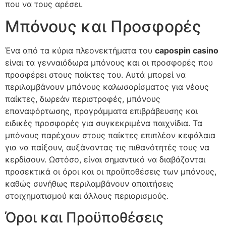
που να τους αρέσει.
Μπόνους και Προσφορές
Ένα από τα κύρια πλεονεκτήματα του
capospin casino
είναι τα γενναιόδωρα μπόνους και οι προσφορές που
προσφέρει στους παίκτες του. Αυτά μπορεί να
περιλαμβάνουν μπόνους καλωσορίσματος για νέους
παίκτες, δωρεάν περιστροφές, μπόνους
επαναφόρτωσης, προγράμματα επιβράβευσης και
ειδικές προσφορές για συγκεκριμένα παιχνίδια. Τα
μπόνους παρέχουν στους παίκτες επιπλέον κεφάλαια
για να παίξουν, αυξάνοντας τις πιθανότητές τους να
κερδίσουν. Ωστόσο, είναι σημαντικό να διαβάζονται
προσεκτικά οι όροι και οι προϋποθέσεις των μπόνους,
καθώς συνήθως περιλαμβάνουν απαιτήσεις
στοιχηματισμού και άλλους περιορισμούς.
Όροι και Προϋποθέσεις