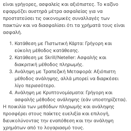
είναι γρήγορες, ασφαλείς και αξιόπιστες. Το καζίνο
εφαρμόζει αυστηρά μέτρα ασφαλείας για να
προστατεύσει τις οικονομικές συναλλαγές των
παικτών και να διασφαλίσει ότι τα χρήματά τους είναι
ασφαλή.
Κατάθεση με Πιστωτική Κάρτα: Γρήγορη και
εύκολη μέθοδος κατάθεσης.
Κατάθεση με Skrill/Neteller: Ασφαλής και
διακριτική μέθοδος πληρωμής.
Ανάληψη με Τραπεζική Μεταφορά: Αξιόπιστη
μέθοδος ανάληψης, αλλά μπορεί να διαρκέσει
λίγο περισσότερο.
Ανάληψη με Κρυπτονομίσματα: Γρήγορη και
ασφαλής μέθοδος ανάληψης (εάν υποστηρίζεται).
Η ποικιλία των μεθόδων πληρωμής και ανάληψης
προσφέρει στους παίκτες ευελιξία και επιλογή,
διευκολύνοντας την εναπόθεση και την ανάληψη
χρημάτων από το λογαριασμό τους.