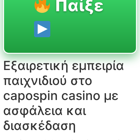
Παίξε
Εξαιρετική εμπειρία
παιχνιδιού στο
capospin casino με
ασφάλεια και
διασκέδαση