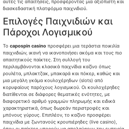
αυτές τις απαιτήσεις, προσφέροντας μια αξιόπιστη και
διασκεδαστική πλατφόρμα παιχνιδιού.
Επιλογές Παιχνιδιών και
Πάροχοι Λογισμικού
Το
capospin casino
προσφέρει μια τεράστια ποικιλία
παιχνιδιών, ικανή να ικανοποιήσει ακόμα και τους πιο
απαιτητικούς παίκτες. Στη συλλογή του
περιλαμβάνονται κλασικά παιχνίδια καζίνο όπως
ρουλέτα, μπλακτζακ, μπακαρά και πόκερ, καθώς και
μια μεγάλη γκάμα κουλοχέρηδων (slots) από
κορυφαίους παρόχους λογισμικού. Οι κουλοχέρηδες
διατίθενται σε διάφορες θεματικές ενότητες, με
διαφορετικό αριθμό γραμμών πληρωμής και ειδικά
χαρακτηριστικά, όπως δωρεάν περιστροφές και
μπόνους γύρους. Επιπλέον, το καζίνο προσφέρει
παιχνίδια με ζωντανούς κρουπιέρηδες (live casino),
όπου οι παίκτες μπορούν να απολαύσουν την εμπειρία