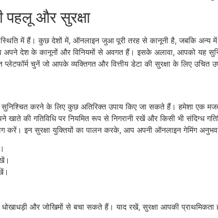
हलू और सुरक्षा
थिति में हैं। कुछ देशों में, ऑनलाइन जुआ पूरी तरह से कानूनी है, जबकि अन्य 
ि आप अपने देश के कानूनों और विनियमों से अवगत हैं। इसके अलावा, आपको यह सुन
त प्लेटफॉर्म चुनें जो आपके व्यक्तिगत और वित्तीय डेटा की सुरक्षा के लिए उचित
षा सुनिश्चित करने के लिए कुछ अतिरिक्त उपाय किए जा सकते हैं। हमेशा एक म
े खाते की गतिविधि पर नियमित रूप से निगरानी रखें और किसी भी संदिग्ध गतिव
ग करें। इन सुरक्षा युक्तियों का पालन करके, आप अपनी ऑनलाइन गेमिंग अनुभव
ं।
खें।
ें।
खाधड़ी और जोखिमों से बचा सकते हैं। याद रखें, सुरक्षा आपकी प्राथमिकता 