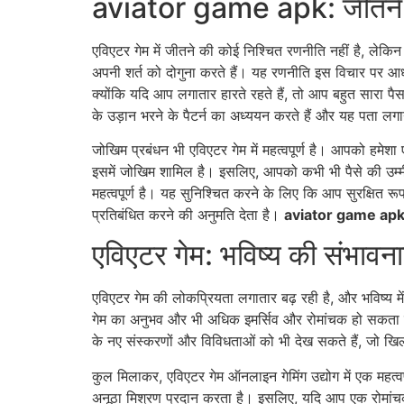
aviator game apk: जीतने 
एविएटर गेम में जीतने की कोई निश्चित रणनीति नहीं है, लेकि
अपनी शर्त को दोगुना करते हैं। यह रणनीति इस विचार पर आ
क्योंकि यदि आप लगातार हारते रहते हैं, तो आप बहुत सार
के उड़ान भरने के पैटर्न का अध्ययन करते हैं और यह पता लगा
जोखिम प्रबंधन भी एविएटर गेम में महत्वपूर्ण है। आपको ह
इसमें जोखिम शामिल है। इसलिए, आपको कभी भी पैसे की उम्मीद 
महत्वपूर्ण है। यह सुनिश्चित करने के लिए कि आप सुरक्षित र
प्रतिबंधित करने की अनुमति देता है।
aviator game ap
एविएटर गेम: भविष्य की संभावन
एविएटर गेम की लोकप्रियता लगातार बढ़ रही है, और भविष्य
गेम का अनुभव और भी अधिक इमर्सिव और रोमांचक हो सकता है। 
के नए संस्करणों और विविधताओं को भी देख सकते हैं, जो खिल
कुल मिलाकर, एविएटर गेम ऑनलाइन गेमिंग उद्योग में एक महत्व
अनूठा मिश्रण प्रदान करता है। इसलिए, यदि आप एक रोमांचक और