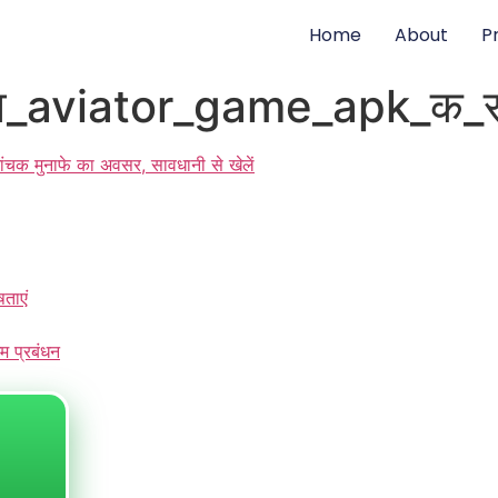
Home
About
P
व_aviator_game_apk_क_स
ंचक मुनाफे का अवसर, सावधानी से खेलें
ताएं
 प्रबंधन