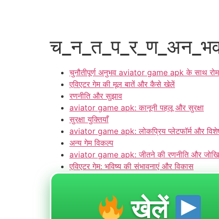
च_न_त_प_र_ण_अन_भ
चुनौतीपूर्ण अनुभव aviator game apk के साथ रोमा
एविएटर गेम की मूल बातें और कैसे खेलें
रणनीति और सुझाव
aviator game apk: कानूनी पहलू और सुरक्षा
सुरक्षा युक्तियाँ
aviator game apk: लोकप्रिय प्लेटफॉर्म और विशेष
अन्य गेम विकल्प
aviator game apk: जीतने की रणनीति और जोखिम
एविएटर गेम: भविष्य की संभावनाएं और विकास
खेलें