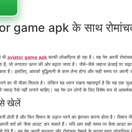
iator game apk के साथ रोमांच
ं भी
aviator game apk
काफी लोकप्रिय हो रहा है। यह गेम अपनी रोमांचक
ा है, जो लगातार ऊपर की ओर बढ़ता जाता है। जैसे-जैसे जहाज ऊंचाई पर चढ़ता
सकता है। इसलिए, आपको बुद्धिमानी से काम लेना होगा और सही समय पर अपनी 
जीतने का भी मौका मिलता है। लेकिन यह ध्यान रखना महत्वपूर्ण है कि यह एक ज
्यादा पैसे नहीं लगाने चाहिए। यह गेम उन लोगों के लिए विशेष रूप से आकर्षक
े खेलें
ी होती है और फिर विमान के उड़ान भरने का इंतजार करना होता है। विमान जै
ले अपनी शर्त को ‘कैश आउट’ कर सकते हैं। यदि आप सही समय पर कैश आउट करते
ि खो देते हैं। यह गेम अपनी सरलता और रोमांचक गेमप्ले के कारण बहुत लोकप्रिय