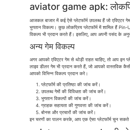
aviator game apk: लोकप्रिय
आजकल बाजार में कई ऐसे प्लेटफॉर्म उपलब्ध हैं जो एविएटर गेम 
भुगतान विकल्प। कुछ लोकप्रिय प्लेटफॉर्म में शामिल हैं Pin
विकल्प भी प्रदान करते हैं। इसलिए, आप अपनी पसंद के अनुस
अन्य गेम विकल्प
अगर आपको एविएटर गेम से थोड़ी राहत चाहिए, तो आप इन प्लेट
लाइव डीलर गेम भी प्रदान करते हैं, जो आपको वास्तविक कैसीन
आपको विभिन्न विकल्प प्रदान करे।
प्लेटफॉर्म की प्रतिष्ठा की जांच करें।
उपलब्ध गेमों की विविधता की जांच करें।
भुगतान विकल्पों की जांच करें।
ग्राहक सहायता की गुणवत्ता की जांच करें।
बोनस और प्रचारों की जांच करें।
इन चरणों का पालन करके, आप एक ऐसा प्लेटफॉर्म चुन सकते है