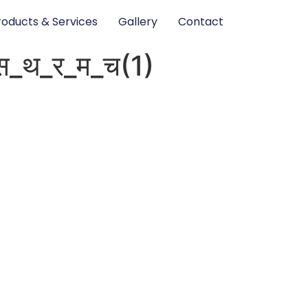
roducts & Services
Gallery
Contact
_थ_र_म_च(1)