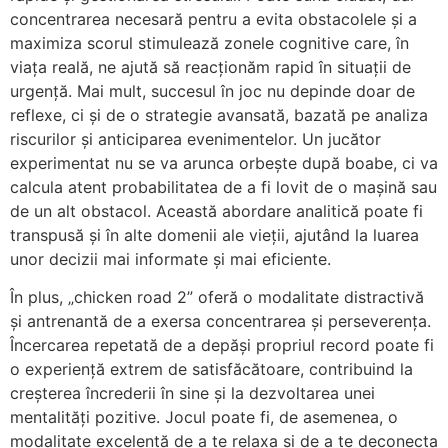
concentrarea necesară pentru a evita obstacolele și a
maximiza scorul stimulează zonele cognitive care, în
viața reală, ne ajută să reacționăm rapid în situații de
urgență. Mai mult, succesul în joc nu depinde doar de
reflexe, ci și de o strategie avansată, bazată pe analiza
riscurilor și anticiparea evenimentelor. Un jucător
experimentat nu se va arunca orbește după boabe, ci va
calcula atent probabilitatea de a fi lovit de o mașină sau
de un alt obstacol. Această abordare analitică poate fi
transpusă și în alte domenii ale vieții, ajutând la luarea
unor decizii mai informate și mai eficiente.
În plus, „chicken road 2” oferă o modalitate distractivă
și antrenantă de a exersa concentrarea și perseverența.
Încercarea repetată de a depăși propriul record poate fi
o experiență extrem de satisfăcătoare, contribuind la
creșterea încrederii în sine și la dezvoltarea unei
mentalități pozitive. Jocul poate fi, de asemenea, o
modalitate excelentă de a te relaxa și de a te deconecta