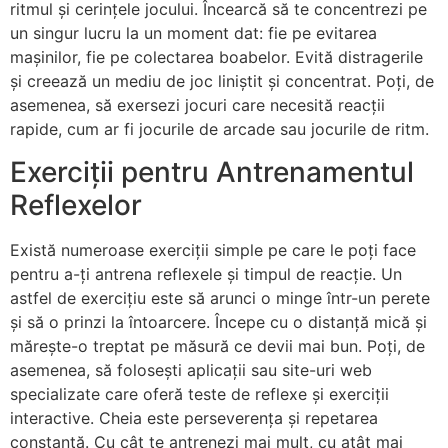
ritmul și cerințele jocului. Încearcă să te concentrezi pe
un singur lucru la un moment dat: fie pe evitarea
mașinilor, fie pe colectarea boabelor. Evită distragerile
și creează un mediu de joc liniștit și concentrat. Poți, de
asemenea, să exersezi jocuri care necesită reacții
rapide, cum ar fi jocurile de arcade sau jocurile de ritm.
Exerciții pentru Antrenamentul
Reflexelor
Există numeroase exerciții simple pe care le poți face
pentru a-ți antrena reflexele și timpul de reacție. Un
astfel de exercițiu este să arunci o minge într-un perete
și să o prinzi la întoarcere. Începe cu o distanță mică și
mărește-o treptat pe măsură ce devii mai bun. Poți, de
asemenea, să folosești aplicații sau site-uri web
specializate care oferă teste de reflexe și exerciții
interactive. Cheia este perseverența și repetarea
constantă. Cu cât te antrenezi mai mult, cu atât mai