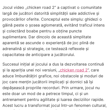
Jocul video „chicken road 2” a captivat o comunitate
largă de jucători datorită simplității sale addictive și
provocărilor oferite. Conceptul este simplu: ghidezi o
găină peste o șosea aglomerată, evitând traficul intens
și colectând boabe pentru a obține puncte
suplimentare. Dar dincolo de această simplitate
aparentă se ascunde o experiență de joc plină de
adrenalină și strategie, ce testează reflexele și
capacitatea de anticipare a jucătorului.
Succesul inițial al jocului a dus la dezvoltarea continuă
și la apariția unei noi versiuni, „
chicken road 2
”, care
aduce îmbunătățiri grafice, noi obstacole și moduri de
joc care mențin jucătorii implicați și dornici să își
depășească propriile recorduri. Prin urmare, jocul nu
este doar un mod de a petrece timpul, ci și un
antrenament pentru agilitate și luarea deciziilor rapide.
Acest lucru a transformat jocul într-un fenomen cultural,