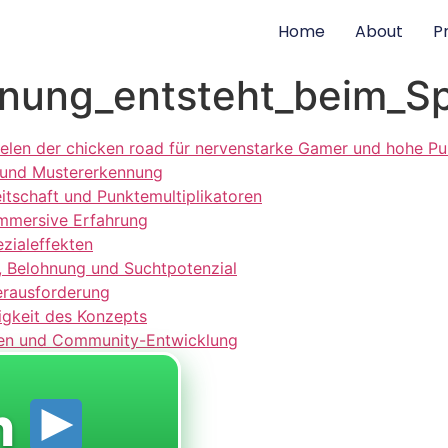
Home
About
P
ung_entsteht_beim_Sp
elen der chicken road für nervenstarke Gamer und hohe Pu
 und Mustererkennung
eitschaft und Punktemultiplikatoren
immersive Erfahrung
zialeffekten
, Belohnung und Suchtpotenzial
erausforderung
tigkeit des Konzepts
iven und Community-Entwicklung
n