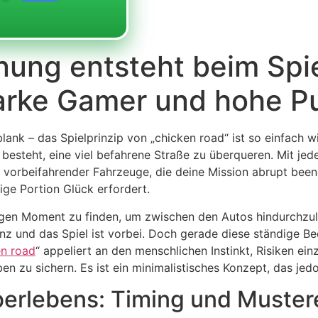
ung entsteht beim Spie
tarke Gamer und hohe P
blank – das Spielprinzip von „chicken road“ ist so einfach 
besteht, eine viel befahrene Straße zu überqueren. Mit jed
 vorbeifahrender Fahrzeuge, die deine Mission abrupt beend
ige Portion Glück erfordert.
igen Moment zu finden, um zwischen den Autos hindurchzulau
z und das Spiel ist vorbei. Doch gerade diese ständige Bed
en road
“ appeliert an den menschlichen Instinkt, Risiken e
en zu sichern. Es ist ein minimalistisches Konzept, das je
berlebens: Timing und Muste