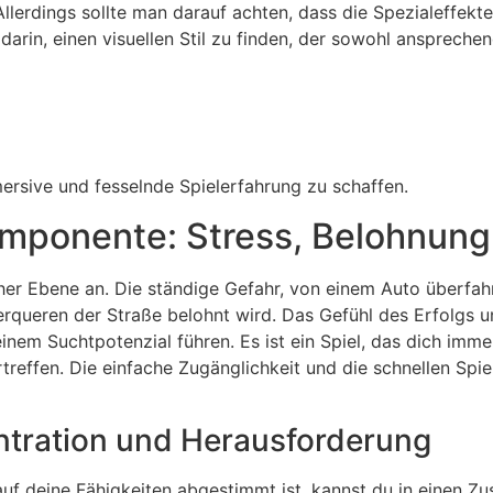
lerdings sollte man darauf achten, dass die Spezialeffekt
arin, einen visuellen Stil zu finden, der sowohl ansprechend
mersive und fesselnde Spielerfahrung zu schaffen.
mponente: Stress, Belohnung
cher Ebene an. Die ständige Gefahr, von einem Auto überfa
erqueren der Straße belohnt wird. Das Gefühl des Erfolgs u
em Suchtpotenzial führen. Es ist ein Spiel, das dich immer
treffen. Die einfache Zugänglichkeit und die schnellen Sp
ntration und Herausforderung
f deine Fähigkeiten abgestimmt ist, kannst du in einen Zu