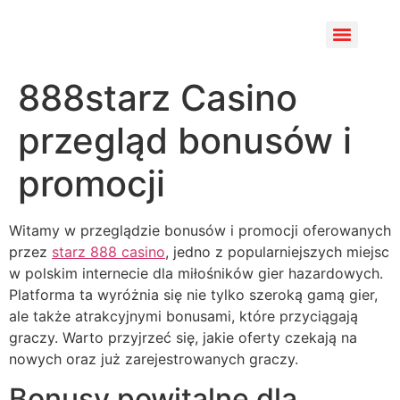
888starz Casino
przegląd bonusów i
promocji
Witamy w przeglądzie bonusów i promocji oferowanych
przez
starz 888 casino
, jedno z popularniejszych miejsc
w polskim internecie dla miłośników gier hazardowych.
Platforma ta wyróżnia się nie tylko szeroką gamą gier,
ale także atrakcyjnymi bonusami, które przyciągają
graczy. Warto przyjrzeć się, jakie oferty czekają na
nowych oraz już zarejestrowanych graczy.
Bonusy powitalne dla