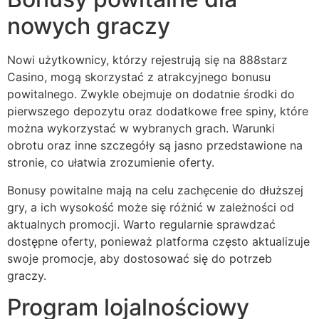
nowych graczy
Nowi użytkownicy, którzy rejestrują się na 888starz
Casino, mogą skorzystać z atrakcyjnego bonusu
powitalnego. Zwykle obejmuje on dodatnie środki do
pierwszego depozytu oraz dodatkowe free spiny, które
można wykorzystać w wybranych grach. Warunki
obrotu oraz inne szczegóły są jasno przedstawione na
stronie, co ułatwia zrozumienie oferty.
Bonusy powitalne mają na celu zachęcenie do dłuższej
gry, a ich wysokość może się różnić w zależności od
aktualnych promocji. Warto regularnie sprawdzać
dostępne oferty, ponieważ platforma często aktualizuje
swoje promocje, aby dostosować się do potrzeb
graczy.
Program lojalnościowy