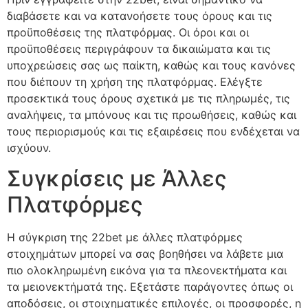
διαβάσετε και να κατανοήσετε τους όρους και τις
προϋποθέσεις της πλατφόρμας. Οι όροι και οι
προϋποθέσεις περιγράφουν τα δικαιώματα και τις
υποχρεώσεις σας ως παίκτη, καθώς και τους κανόνες
που διέπουν τη χρήση της πλατφόρμας. Ελέγξτε
προσεκτικά τους όρους σχετικά με τις πληρωμές, τις
αναλήψεις, τα μπόνους και τις προωθήσεις, καθώς και
τους περιορισμούς και τις εξαιρέσεις που ενδέχεται να
ισχύουν.
Συγκρίσεις με Άλλες
Πλατφόρμες
Η σύγκριση της 22bet με άλλες πλατφόρμες
στοιχημάτων μπορεί να σας βοηθήσει να λάβετε μια
πιο ολοκληρωμένη εικόνα για τα πλεονεκτήματα και
τα μειονεκτήματά της. Εξετάστε παράγοντες όπως οι
αποδόσεις, οι στοιχηματικές επιλογές, οι προσφορές, η