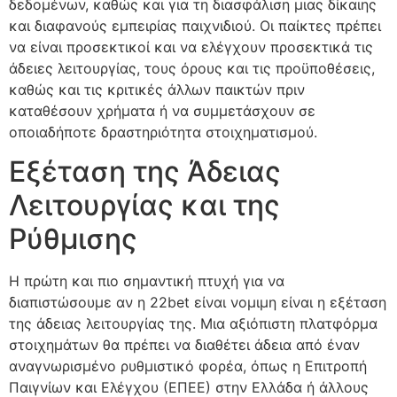
δεδομένων, καθώς και για τη διασφάλιση μιας δίκαιης
και διαφανούς εμπειρίας παιχνιδιού. Οι παίκτες πρέπει
να είναι προσεκτικοί και να ελέγχουν προσεκτικά τις
άδειες λειτουργίας, τους όρους και τις προϋποθέσεις,
καθώς και τις κριτικές άλλων παικτών πριν
καταθέσουν χρήματα ή να συμμετάσχουν σε
οποιαδήποτε δραστηριότητα στοιχηματισμού.
Εξέταση της Άδειας
Λειτουργίας και της
Ρύθμισης
Η πρώτη και πιο σημαντική πτυχή για να
διαπιστώσουμε αν η 22bet είναι νομιμη είναι η εξέταση
της άδειας λειτουργίας της. Μια αξιόπιστη πλατφόρμα
στοιχημάτων θα πρέπει να διαθέτει άδεια από έναν
αναγνωρισμένο ρυθμιστικό φορέα, όπως η Επιτροπή
Παιγνίων και Ελέγχου (ΕΠΕΕ) στην Ελλάδα ή άλλους