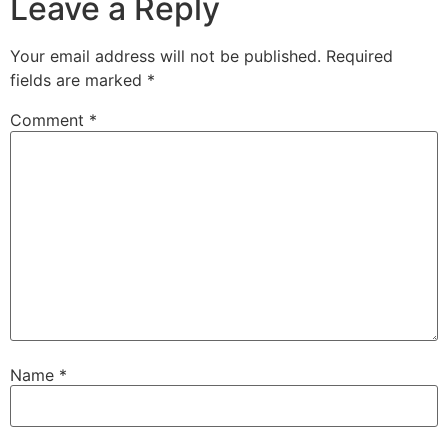
Leave a Reply
Your email address will not be published.
Required
fields are marked
*
Comment
*
Name
*