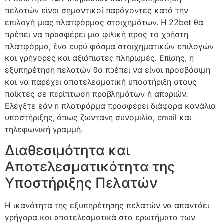
πελατών είναι σημαντικοί παράγοντες κατά την
επιλογή μιας πλατφόρμας στοιχημάτων. Η 22bet θα
πρέπει να προσφέρει μια φιλική προς το χρήστη
πλατφόρμα, ένα ευρύ φάσμα στοιχηματικών επιλογών
και γρήγορες και αξιόπιστες πληρωμές. Επίσης, η
εξυπηρέτηση πελατών θα πρέπει να είναι προσβάσιμη
και να παρέχει αποτελεσματική υποστήριξη στους
παίκτες σε περίπτωση προβλημάτων ή αποριών.
Ελέγξτε εάν η πλατφόρμα προσφέρει διάφορα κανάλια
υποστήριξης, όπως ζωντανή συνομιλία, email και
τηλεφωνική γραμμή.
Διαθεσιμότητα και
Αποτελεσματικότητα της
Υποστήριξης Πελατών
Η ικανότητα της εξυπηρέτησης πελατών να απαντάει
γρήγορα και αποτελεσματικά στα ερωτήματα των