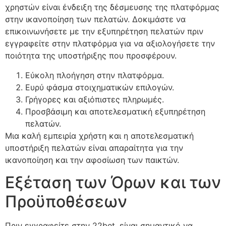
χρηστών είναι ένδειξη της δέσμευσης της πλατφόρμας
στην ικανοποίηση των πελατών. Δοκιμάστε να
επικοινωνήσετε με την εξυπηρέτηση πελατών πριν
εγγραφείτε στην πλατφόρμα για να αξιολογήσετε την
ποιότητα της υποστήριξης που προσφέρουν.
Εύκολη πλοήγηση στην πλατφόρμα.
Ευρύ φάσμα στοιχηματικών επιλογών.
Γρήγορες και αξιόπιστες πληρωμές.
Προσβάσιμη και αποτελεσματική εξυπηρέτηση
πελατών.
Μια καλή εμπειρία χρήστη και η αποτελεσματική
υποστήριξη πελατών είναι απαραίτητα για την
ικανοποίηση και την αφοσίωση των παικτών.
Εξέταση των Όρων και των
Προϋποθέσεων
Πριν εγγραφείτε στην 22bet, είναι σημαντικό να