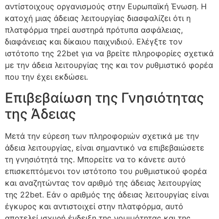
αντίστοιχους οργανισμούς στην Ευρωπαϊκή Ένωση. Η
κατοχή μιας άδειας λειτουργίας διασφαλίζει ότι η
πλατφόρμα τηρεί αυστηρά πρότυπα ασφάλειας,
διαφάνειας και δίκαιου παιχνιδιού. Ελέγξτε τον
ιστότοπο της 22bet για να βρείτε πληροφορίες σχετικά
με την άδεια λειτουργίας της και τον ρυθμιστικό φορέα
που την έχει εκδώσει.
Επιβεβαίωση της Γνησιότητας
της Άδειας
Μετά την εύρεση των πληροφοριών σχετικά με την
άδεια λειτουργίας, είναι σημαντικό να επιβεβαιώσετε
τη γνησιότητά της. Μπορείτε να το κάνετε αυτό
επισκεπτόμενοι τον ιστότοπο του ρυθμιστικού φορέα
και αναζητώντας τον αριθμό της άδειας λειτουργίας
της 22bet. Εάν ο αριθμός της άδειας λειτουργίας είναι
έγκυρος και αντιστοιχεί στην πλατφόρμα, αυτό
αποτελεί ισχυρή ένδειξη της νομιμότητας και της