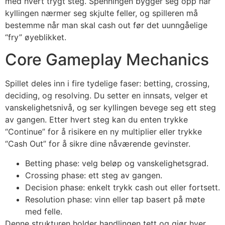
med hvert trygt steg. Spenningen bygger seg opp når
kyllingen nærmer seg skjulte feller, og spilleren må
bestemme når man skal cash out før det uunngåelige
“fry” øyeblikket.
Core Gameplay Mechanics
Spillet deles inn i fire tydelige faser: betting, crossing,
deciding, og resolving. Du setter en innsats, velger et
vanskelighetsnivå, og ser kyllingen bevege seg ett steg
av gangen. Etter hvert steg kan du enten trykke
“Continue” for å risikere en ny multiplier eller trykke
“Cash Out” for å sikre dine nåværende gevinster.
Betting phase: velg beløp og vanskelighetsgrad.
Crossing phase: ett steg av gangen.
Decision phase: enkelt trykk cash out eller fortsett.
Resolution phase: vinn eller tap basert på møte
med felle.
Denne strukturen holder handlingen tett og gjør hver