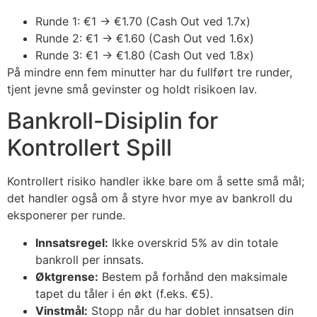
Runde 1: €1 → €1.70 (Cash Out ved 1.7x)
Runde 2: €1 → €1.60 (Cash Out ved 1.6x)
Runde 3: €1 → €1.80 (Cash Out ved 1.8x)
På mindre enn fem minutter har du fullført tre runder,
tjent jevne små gevinster og holdt risikoen lav.
Bankroll-Disiplin for
Kontrollert Spill
Kontrollert risiko handler ikke bare om å sette små mål;
det handler også om å styre hvor mye av bankroll du
eksponerer per runde.
Innsatsregel:
Ikke overskrid 5% av din totale
bankroll per innsats.
Øktgrense:
Bestem på forhånd den maksimale
tapet du tåler i én økt (f.eks. €5).
Vinstmål:
Stopp når du har doblet innsatsen din