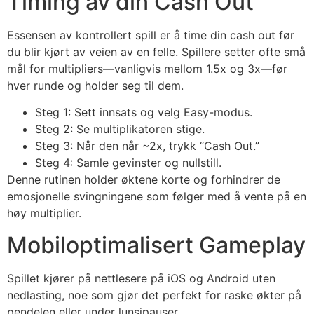
Timing av din Cash Out
Essensen av kontrollert spill er å time din cash out før
du blir kjørt av veien av en felle. Spillere setter ofte små
mål for multipliers—vanligvis mellom 1.5x og 3x—før
hver runde og holder seg til dem.
Steg 1: Sett innsats og velg Easy-modus.
Steg 2: Se multiplikatoren stige.
Steg 3: Når den når ~2x, trykk “Cash Out.”
Steg 4: Samle gevinster og nullstill.
Denne rutinen holder øktene korte og forhindrer de
emosjonelle svingningene som følger med å vente på en
høy multiplier.
Mobiloptimalisert Gameplay
Spillet kjører på nettlesere på iOS og Android uten
nedlasting, noe som gjør det perfekt for raske økter på
pendelen eller under lunsjpauser.