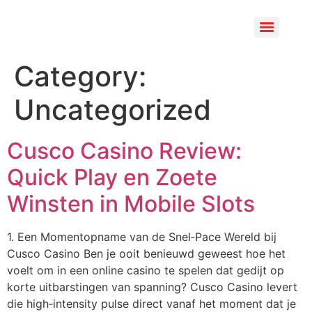
Category:
Uncategorized
Cusco Casino Review:
Quick Play en Zoete
Winsten in Mobile Slots
1. Een Momentopname van de Snel‑Pace Wereld bij
Cusco Casino Ben je ooit benieuwd geweest hoe het
voelt om in een online casino te spelen dat gedijt op
korte uitbarstingen van spanning? Cusco Casino levert
die high‑intensity pulse direct vanaf het moment dat je