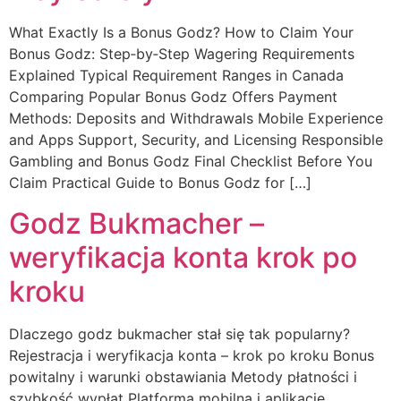
What Exactly Is a Bonus Godz? How to Claim Your
Bonus Godz: Step‑by‑Step Wagering Requirements
Explained Typical Requirement Ranges in Canada
Comparing Popular Bonus Godz Offers Payment
Methods: Deposits and Withdrawals Mobile Experience
and Apps Support, Security, and Licensing Responsible
Gambling and Bonus Godz Final Checklist Before You
Claim Practical Guide to Bonus Godz for […]
Godz Bukmacher –
weryfikacja konta krok po
kroku
Dlaczego godz bukmacher stał się tak popularny?
Rejestracja i weryfikacja konta – krok po kroku Bonus
powitalny i warunki obstawiania Metody płatności i
szybkość wypłat Platforma mobilna i aplikacje