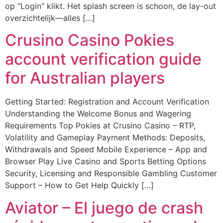
op “Login” klikt. Het splash screen is schoon, de lay-out
overzichtelijk—alles […]
Crusino Casino Pokies
account verification guide
for Australian players
Getting Started: Registration and Account Verification
Understanding the Welcome Bonus and Wagering
Requirements Top Pokies at Crusino Casino – RTP,
Volatility and Gameplay Payment Methods: Deposits,
Withdrawals and Speed Mobile Experience – App and
Browser Play Live Casino and Sports Betting Options
Security, Licensing and Responsible Gambling Customer
Support – How to Get Help Quickly […]
Aviator – El juego de crash