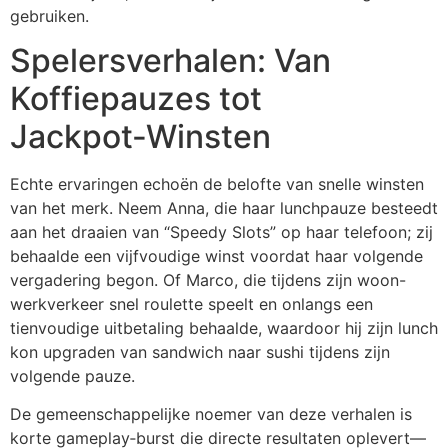
gebruiken.
Spelersverhalen: Van
Koffiepauzes tot
Jackpot‑Winsten
Echte ervaringen echoën de belofte van snelle winsten
van het merk. Neem Anna, die haar lunchpauze besteedt
aan het draaien van “Speedy Slots” op haar telefoon; zij
behaalde een vijfvoudige winst voordat haar volgende
vergadering begon. Of Marco, die tijdens zijn woon-
werkverkeer snel roulette speelt en onlangs een
tienvoudige uitbetaling behaalde, waardoor hij zijn lunch
kon upgraden van sandwich naar sushi tijdens zijn
volgende pauze.
De gemeenschappelijke noemer van deze verhalen is
korte gameplay‑burst die directe resultaten oplevert—