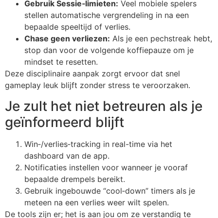
Gebruik Sessie‑limieten:
Veel mobiele spelers
stellen automatische vergrendeling in na een
bepaalde speeltijd of verlies.
Chase geen verliezen:
Als je een pechstreak hebt,
stop dan voor de volgende koffiepauze om je
mindset te resetten.
Deze disciplinaire aanpak zorgt ervoor dat snel
gameplay leuk blijft zonder stress te veroorzaken.
Je zult het niet betreuren als je
geïnformeerd blijft
Win‑/verlies‑tracking in real-time via het
dashboard van de app.
Notificaties instellen voor wanneer je vooraf
bepaalde drempels bereikt.
Gebruik ingebouwde “cool‑down” timers als je
meteen na een verlies weer wilt spelen.
De tools zijn er; het is aan jou om ze verstandig te