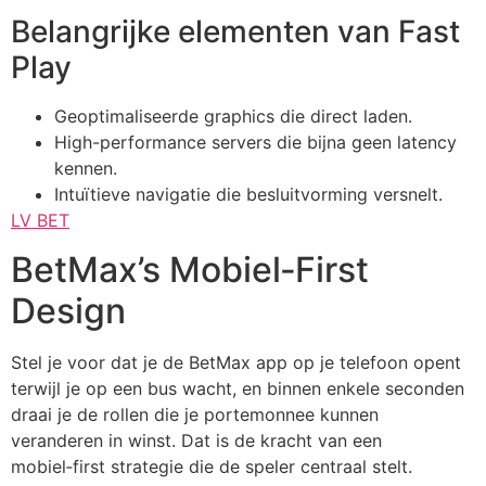
Belangrijke elementen van Fast
Play
Geoptimaliseerde graphics die direct laden.
High-performance servers die bijna geen latency
kennen.
Intuïtieve navigatie die besluitvorming versnelt.
LV BET
BetMax’s Mobiel‑First
Design
Stel je voor dat je de BetMax app op je telefoon opent
terwijl je op een bus wacht, en binnen enkele seconden
draai je de rollen die je portemonnee kunnen
veranderen in winst. Dat is de kracht van een
mobiel‑first strategie die de speler centraal stelt.