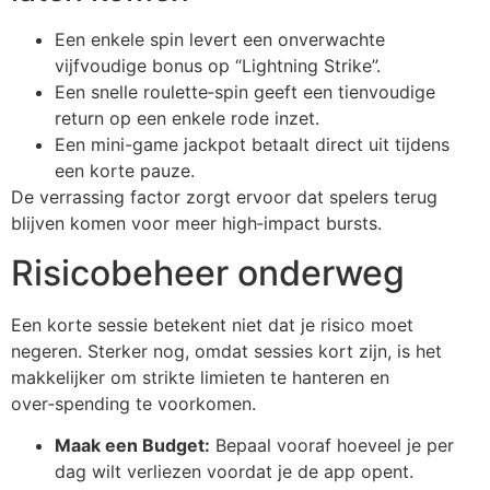
Een enkele spin levert een onverwachte
vijfvoudige bonus op “Lightning Strike”.
Een snelle roulette‑spin geeft een tienvoudige
return op een enkele rode inzet.
Een mini-game jackpot betaalt direct uit tijdens
een korte pauze.
De verrassing factor zorgt ervoor dat spelers terug
blijven komen voor meer high‑impact bursts.
Risicobeheer onderweg
Een korte sessie betekent niet dat je risico moet
negeren. Sterker nog, omdat sessies kort zijn, is het
makkelijker om strikte limieten te hanteren en
over‑spending te voorkomen.
Maak een Budget:
Bepaal vooraf hoeveel je per
dag wilt verliezen voordat je de app opent.