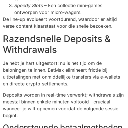
Speedy Slots
– Een collectie mini-games
ontworpen voor micro‑wagers.
De line-up evolueert voortdurend, waardoor er altijd
verse content klaarstaat voor die snelle bezoeken.
Razendsnelle Deposits &
Withdrawals
Je hebt je hart uitgestort; nu is het tijd om de
beloningen te innen. BetMax elimineert frictie bij
uitbetalingen met onmiddellijke transfers via e-wallets
en directe crypto‑settlements.
Deposits worden in real-time verwerkt; withdrawals zijn
meestal binnen enkele minuten voltooid—cruciaal
wanneer je wilt opnemen voordat de volgende sessie
begint.
Ondersteunde betaalmethoden