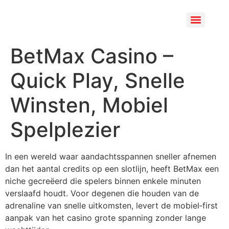
BetMax Casino –
Quick Play, Snelle
Winsten, Mobiel
Spelplezier
In een wereld waar aandachtsspannen sneller afnemen
dan het aantal credits op een slotlijn, heeft BetMax een
niche gecreëerd die spelers binnen enkele minuten
verslaafd houdt. Voor degenen die houden van de
adrenaline van snelle uitkomsten, levert de mobiel‑first
aanpak van het casino grote spanning zonder lange